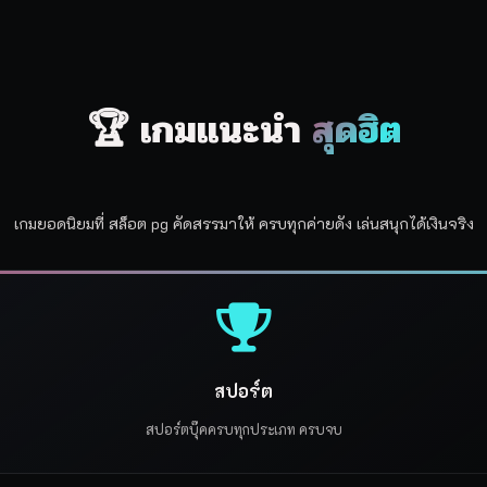
🏆 เกมแนะนำ
สุดฮิต
เกมยอดนิยมที่ สล็อต pg คัดสรรมาให้ ครบทุกค่ายดัง เล่นสนุกได้เงินจริง
สปอร์ต
สปอร์ตบุ๊คครบทุกประเภท ครบจบ