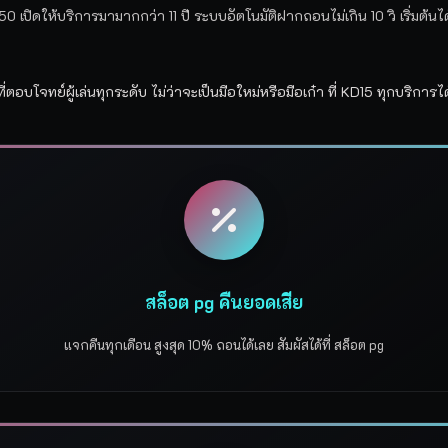
 เปิดให้บริการมามากกว่า 11 ปี ระบบอัตโนมัติฝากถอนไม่เกิน 10 วิ เริ่มต้นได้
่ตอบโจทย์ผู้เล่นทุกระดับ ไม่ว่าจะเป็นมือใหม่หรือมือเก๋า ที่ KD15 ทุกบริการ
สล็อต pg คืนยอดเสีย
แจกคืนทุกเดือน สูงสุด 10% ถอนได้เลย สัมผัสได้ที่ สล็อต pg