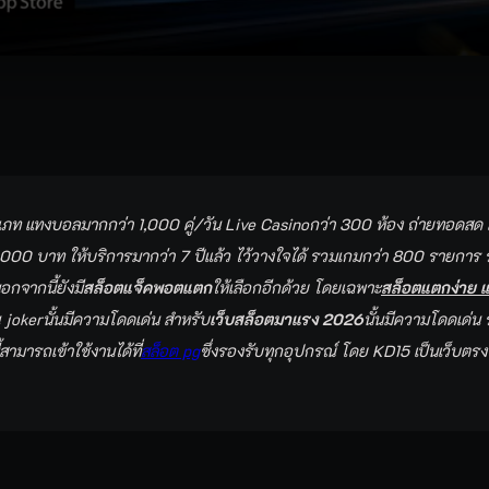
ประเภท แทงบอลมากกว่า 1,000 คู่/วัน Live Casinoกว่า 300 ห้อง ถ่ายทอดสด 
,000 บาท ให้บริการมากว่า 7 ปีแล้ว ไว้วางใจได้ รวมเกมกว่า 800 รายการ 
อกจากนี้ยังมี
สล็อตแจ็คพอตแตก
ให้เลือกอีกด้วย โดยเฉพาะ
สล็อตแตกง่าย 
 joker
นั้นมีความโดดเด่น สำหรับ
เว็บสล็อตมาแรง 2026
นั้นมีความโดดเด่
้สามารถเข้าใช้งานได้ที่
สล็อต pg
ซึ่งรองรับทุกอุปกรณ์ โดย KD15 เป็นเว็บตรงท