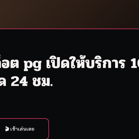
็อต pg เปิดให้บริการ 1
ด 24 ชม.
🎬 เข้าเล่นเลย