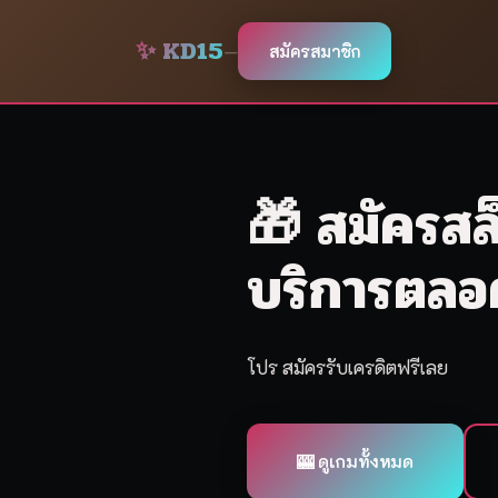
✨ KD15
—
สมัครสมาชิก
🎁 สมัครสล
บริการตลอ
โปร สมัครรับเครดิตฟรีเลย
🎰 ดูเกมทั้งหมด