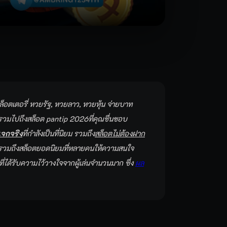
ล็อตเตอรี่ หวยรัฐ, หวยลาว, หวยหุ้น จ่ายบาท
รวมไปถึงสล็อต pantip 2026ที่คุณชื่นชอบ
แจกจริง
ที่กำลังเป็นที่นิยม รวมถึง
สล็อตไม่ต้องฝาก
น รวมถึงสล็อตยอดนิยมที่หลายคนให้ความสนใจ
ี่ได้รับความไว้วางใจจากผู้เล่นจำนวนมาก ซึ่ง
ผล