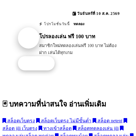
วันจันทร์ที่ 10 ส.ค. 2569
ทดลอง
โปรโมชั่นวันนี้
โปรลองเล่น ฟรี 100 บาท
สมาชิกใหม่ทดลองเล่นฟรี 100 บาท ไม่ต้อง
ฝาก เล่นได้ทุกเกม
รับโปรนี้
🃏 บทความที่น่าสนใจ
อ่านเพิ่มเติม
สล็อตเว็บตรง
สล็อตเว็บตรง ไม่มีขั้นต่ำ
สล็อต netent
สล็อต jili เว็บตรง
ทางเข้าสล็อต
สล็อตทดลองเล่น jili
ทดลองเล่นสล็อต ทุกค่าย
สล็อตทุนน้อย
สล็อตทดลองเล่น