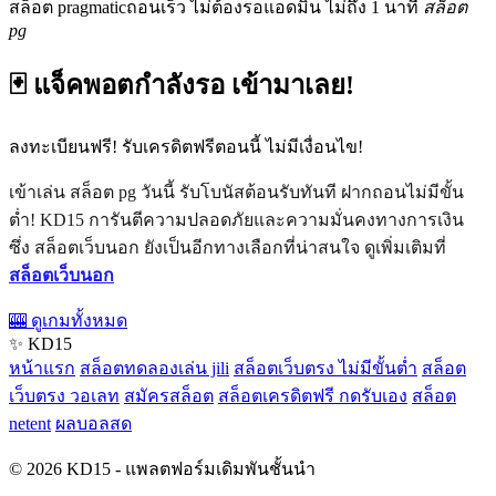
สล็อต pragmaticถอนเร็ว ไม่ต้องรอแอดมิน ไม่ถึง 1 นาที
สล็อต
pg
🃏 แจ็คพอตกำลังรอ เข้ามาเลย!
ลงทะเบียนฟรี! รับเครดิตฟรีตอนนี้ ไม่มีเงื่อนไข!
เข้าเล่น สล็อต pg วันนี้ รับโบนัสต้อนรับทันที ฝากถอนไม่มีขั้น
ต่ำ! KD15 การันตีความปลอดภัยและความมั่นคงทางการเงิน
ซึ่ง สล็อตเว็บนอก ยังเป็นอีกทางเลือกที่น่าสนใจ ดูเพิ่มเติมที่
สล็อตเว็บนอก
🎰 ดูเกมทั้งหมด
✨ KD15
หน้าแรก
สล็อตทดลองเล่น jili
สล็อตเว็บตรง ไม่มีขั้นต่ำ
สล็อต
เว็บตรง วอเลท
สมัครสล็อต
สล็อตเครดิตฟรี กดรับเอง
สล็อต
netent
ผลบอลสด
© 2026 KD15 - แพลตฟอร์มเดิมพันชั้นนำ