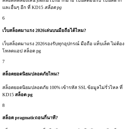
สล็อตทดลองเล่น jokerมีโปรมากมาย โบนัสต้อนรับ โบนัสฝาก
และอื่นๆ อีก ที่ KD15
สล็อต pg
6
เว็บสล็อตมาแรง 2026เล่นบนมือถือได้ไหม?
เว็บสล็อตมาแรง 2026รองรับทุกอุปกรณ์ มือถือ แท็บเล็ต ไม่ต้อง
โหลดแอป สล็อต pg
7
สล็อตยอดนิยมปลอดภัยไหม?
สล็อตยอดนิยมปลอดภัย 100% เข้ารหัส SSL ข้อมูลไม่รั่วไหล ที่
KD15
สล็อต pg
8
สล็อต pragmaticถอนกี่นาที?