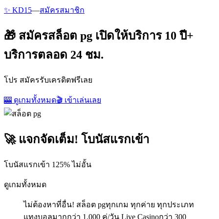
✨ KD15
—
สมัครสมาชิก
🎁 สมัครสล็อต pg เปิดให้บริการ 10 ปี+
บริการตลอด 24 ชม.
โปร สมัครรับเครดิตฟรีเลย
🎰 ดูเกมทั้งหมด
🎬 เข้าเล่นเลย
🚀 แจกจัดเต็ม! โบนัสแรกเข้า
โบนัสแรกเข้า 125% ไม่อั้น
ดูเกมทั้งหมด
ไม่ต้องหาที่อื่น! สล็อต pgทุกเกม ทุกค่าย ทุกประเภท
แทงบอลมากกว่า 1,000 คู่/วัน Live Casinoกว่า 300