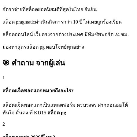
อัตราจ่ายที่สล็อตยอดนิยมดีที่สุดในไทย ยืนยัน
สล็อต pragmaticดำเนินกิจการกว่า 10 ปี ไม่เคยถูกร้องเรียน
สล็อตออนไลน์ เว็บตรงจากต่างประเทศ มีทีมซัพพอร์ต 24 ชม.
มองหาสูตรสล็อต pg ตอบโจทย์ทุกอย่าง
🎯 คำถาม
จากผู้เล่น
1
สล็อตแจ็คพอตแตกหมายถึงอะไร?
สล็อตแจ็คพอตแตกเป็นแพลตฟอร์ม ครบวงจร ฝากถอนออโต้
ทันใจ มั่นคง ที่ KD15
สล็อต pg
2