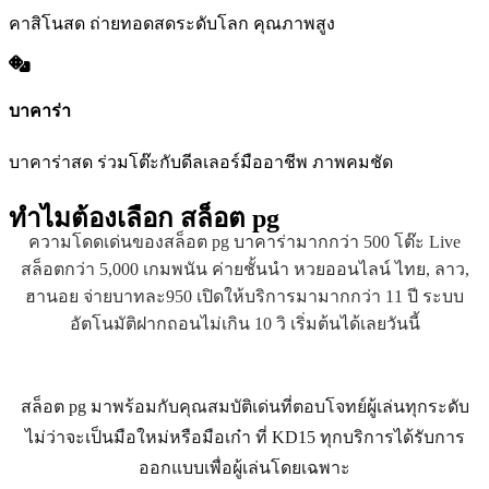
คาสิโนสด ถ่ายทอดสดระดับโลก คุณภาพสูง
บาคาร่า
บาคาร่าสด ร่วมโต๊ะกับดีลเลอร์มืออาชีพ ภาพคมชัด
ทำไมต้องเลือก
สล็อต pg
ความโดดเด่นของสล็อต pg บาคาร่ามากกว่า 500 โต๊ะ Live
สล็อตกว่า 5,000 เกมพนัน ค่ายชั้นนำ หวยออนไลน์ ไทย, ลาว,
ฮานอย จ่ายบาทละ950 เปิดให้บริการมามากกว่า 11 ปี ระบบ
อัตโนมัติฝากถอนไม่เกิน 10 วิ เริ่มต้นได้เลยวันนี้
สล็อต pg มาพร้อมกับคุณสมบัติเด่นที่ตอบโจทย์ผู้เล่นทุกระดับ
ไม่ว่าจะเป็นมือใหม่หรือมือเก๋า ที่ KD15 ทุกบริการได้รับการ
ออกแบบเพื่อผู้เล่นโดยเฉพาะ