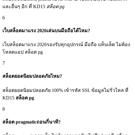
และอื่นๆ อีก ที่ KD15
สล็อต pg
6
เว็บสล็อตมาแรง 2026เล่นบนมือถือได้ไหม?
เว็บสล็อตมาแรง 2026รองรับทุกอุปกรณ์ มือถือ แท็บเล็ต ไม่ต้อง
โหลดแอป สล็อต pg
7
สล็อตยอดนิยมปลอดภัยไหม?
สล็อตยอดนิยมปลอดภัย 100% เข้ารหัส SSL ข้อมูลไม่รั่วไหล ที่
KD15
สล็อต pg
8
สล็อต pragmaticถอนกี่นาที?