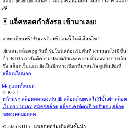
สล็อต pragmaticถอนเร็ว ไม่ต้องรอแอดมิน ไม่ถึง 1 นาที
สล็อต
pg
🃏 แจ็คพอตกำลังรอ เข้ามาเลย!
ลงทะเบียนฟรี! รับเครดิตฟรีตอนนี้ ไม่มีเงื่อนไข!
เข้าเล่น สล็อต pg วันนี้ รับโบนัสต้อนรับทันที ฝากถอนไม่มีขั้น
ต่ำ! KD15 การันตีความปลอดภัยและความมั่นคงทางการเงิน
ซึ่ง สล็อตเว็บนอก ยังเป็นอีกทางเลือกที่น่าสนใจ ดูเพิ่มเติมที่
สล็อตเว็บนอก
🎰 ดูเกมทั้งหมด
✨ KD15
หน้าแรก
สล็อตทดลองเล่น jili
สล็อตเว็บตรง ไม่มีขั้นต่ำ
สล็อต
เว็บตรง วอเลท
สมัครสล็อต
สล็อตเครดิตฟรี กดรับเอง
สล็อต
netent
ผลบอลสด
© 2026 KD15 - แพลตฟอร์มเดิมพันชั้นนำ