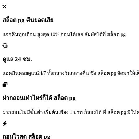
สล็อต pg คืนยอดเสีย
แจกคืนทุกเดือน สูงสุด 10% ถอนได้เลย สัมผัสได้ที่ สล็อต pg
ดูแล 24 ชม.
แอดมินคอยดูแล24/7 ทั้งกลางวันกลางคืน ซึ่ง สล็อต pg จัดมาให้เต็
ฝากถอนเท่าไหร่ก็ได้ สล็อต pg
ฝากถอนไม่มีขั้นต่ำ เริ่มต้นเพียง 1 บาท ก็ลองได้ ที่ สล็อต pg มีให
ถอนไวสุด สล็อต pg