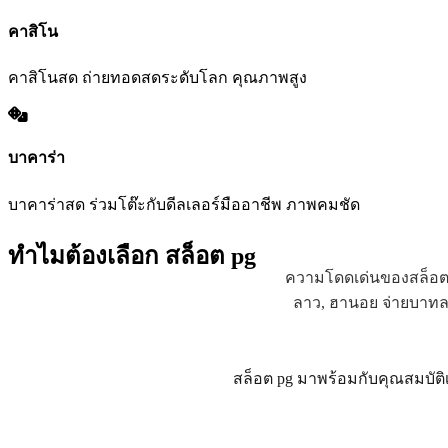
คาสิโน
คาสิโนสด ถ่ายทอดสดระดับโลก คุณภาพสูง
บาคาร่า
บาคาร่าสด ร่วมโต๊ะกับดีลเลอร์มืออาชีพ ภาพคมชัด
ทำไมต้องเลือก
สล็อต pg
ความโดดเด่นของสล็อต p
ลาว, ฮานอย จ่ายบาทละ9
สล็อต pg มาพร้อมกับคุณสมบัติเด