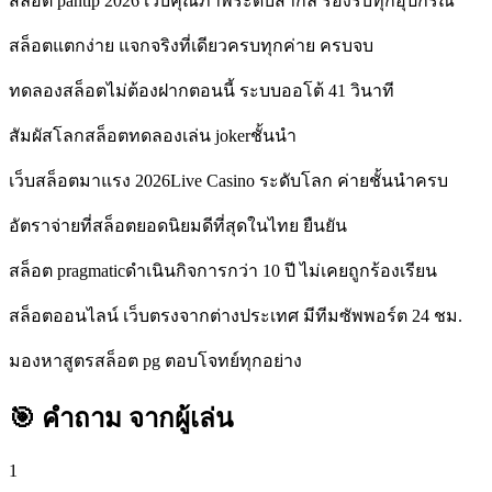
สล็อต pantip 2026 เว็บคุณภาพระดับสากล รองรับทุกอุปกรณ์
สล็อตแตกง่าย แจกจริงที่เดียวครบทุกค่าย ครบจบ
ทดลองสล็อตไม่ต้องฝากตอนนี้ ระบบออโต้ 41 วินาที
สัมผัสโลกสล็อตทดลองเล่น jokerชั้นนำ
เว็บสล็อตมาแรง 2026Live Casino ระดับโลก ค่ายชั้นนำครบ
อัตราจ่ายที่สล็อตยอดนิยมดีที่สุดในไทย ยืนยัน
สล็อต pragmaticดำเนินกิจการกว่า 10 ปี ไม่เคยถูกร้องเรียน
สล็อตออนไลน์ เว็บตรงจากต่างประเทศ มีทีมซัพพอร์ต 24 ชม.
มองหาสูตรสล็อต pg ตอบโจทย์ทุกอย่าง
🎯 คำถาม
จากผู้เล่น
1