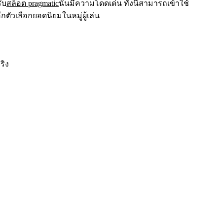
ับ
สล็อต pragmatic
นั้นมีความโดดเด่น ทั้งนี้สามารถเข้าใช้
ีกตัวเลือกยอดนิยมในหมู่ผู้เล่น
ริง