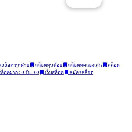
รับโปรนี้
สล็อต ทุกค่าย
สล็อตทุนน้อย
สล็อตทดลองเล่น
สล็อต
ล็อตฝาก 50 รับ 100
เว็บสล็อต
สมัครสล็อต