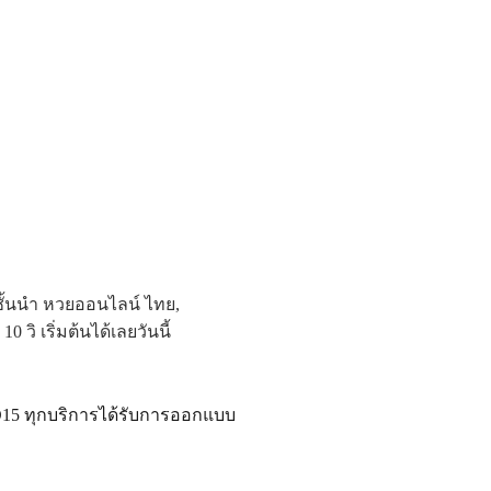
ชั้นนำ หวยออนไลน์ ไทย,
ิ เริ่มต้นได้เลยวันนี้
่ KD15 ทุกบริการได้รับการออกแบบ