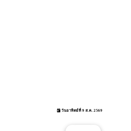
วันอาทิตย์ที่ 9 ส.ค. 2569