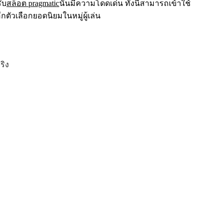
ับ
สล็อต pragmatic
นั้นมีความโดดเด่น ทั้งนี้สามารถเข้าใช้
ีกตัวเลือกยอดนิยมในหมู่ผู้เล่น
ริง