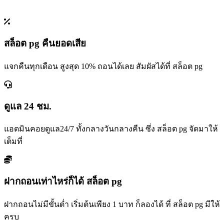
สล็อต pg คืนยอดเสีย
แจกคืนทุกเดือน สูงสุด 10% ถอนได้เลย สัมผัสได้ที่ สล็อต pg
ดูแล 24 ชม.
แอดมินคอยดูแล24/7 ทั้งกลางวันกลางคืน ซึ่ง สล็อต pg จัดมาให้
เต็มที่
ฝากถอนเท่าไหร่ก็ได้ สล็อต pg
ฝากถอนไม่มีขั้นต่ำ เริ่มต้นเพียง 1 บาท ก็ลองได้ ที่ สล็อต pg มีให้
ครบ