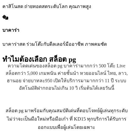
คาสิโนสด ถ่ายทอดสดระดับโลก คุณภาพสูง
บาคาร่า
บาคาร่าสด ร่วมโต๊ะกับดีลเลอร์มืออาชีพ ภาพคมชัด
ทำไมต้องเลือก
สล็อต pg
ความโดดเด่นของสล็อต pg บาคาร่ามากกว่า 500 โต๊ะ Live
สล็อตกว่า 5,000 เกมพนัน ค่ายชั้นนำ หวยออนไลน์ ไทย, ลาว,
ฮานอย จ่ายบาทละ950 เปิดให้บริการมามากกว่า 11 ปี ระบบ
อัตโนมัติฝากถอนไม่เกิน 10 วิ เริ่มต้นได้เลยวันนี้
สล็อต pg มาพร้อมกับคุณสมบัติเด่นที่ตอบโจทย์ผู้เล่นทุกระดับ
ไม่ว่าจะเป็นมือใหม่หรือมือเก๋า ที่ KD15 ทุกบริการได้รับการ
ออกแบบเพื่อผู้เล่นโดยเฉพาะ