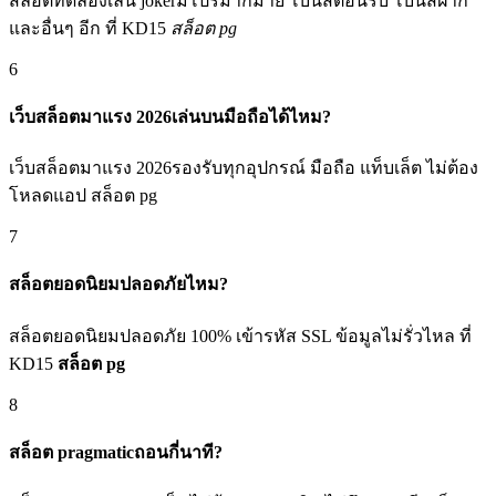
สล็อตทดลองเล่น jokerมีโปรมากมาย โบนัสต้อนรับ โบนัสฝาก
และอื่นๆ อีก ที่ KD15
สล็อต pg
6
เว็บสล็อตมาแรง 2026เล่นบนมือถือได้ไหม?
เว็บสล็อตมาแรง 2026รองรับทุกอุปกรณ์ มือถือ แท็บเล็ต ไม่ต้อง
โหลดแอป สล็อต pg
7
สล็อตยอดนิยมปลอดภัยไหม?
สล็อตยอดนิยมปลอดภัย 100% เข้ารหัส SSL ข้อมูลไม่รั่วไหล ที่
KD15
สล็อต pg
8
สล็อต pragmaticถอนกี่นาที?