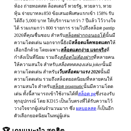
ห้อง ถ่ายทอดสด ล็อตเตอรี่ หวยรัฐ, หวยลาว, หวย
หุ้น จ่ายบาทละ850 ข้อเสนอพิเศษแรกเข้า 158% รับ
ได้ถึง 5,000 บาท ให้บริการมากว่า 7 ปีแล้ว ไว้วางใจ
ได้ รวมเกมกว่า 800 รายการ รวมไปถึงสล็อต pantip
2026ที่คุณชื่นชอบ สำหรับ
สล็อตฝากถอนออโต้
นั้นมี
ความโดดเด่น นอกจากนี้ยังมี
สล็อตแจ็คพอตแตก
ให้
เลือกอีกด้วย โดยเฉพาะ
สล็อตแตกง่าย แจกจริง
ที่
กำลังเป็นที่นิยม รวมถึง
สล็อตไม่ต้องฝาก
ที่หลายคน
ให้ความสนใจ สำหรับ
สล็อตทดลองเล่น joker
นั้นมี
ความโดดเด่น สำหรับ
เว็บสล็อตมาแรง 2026
นั้นมี
ความโดดเด่น รวมถึงสล็อตยอดนิยมที่หลายคนให้
ความสนใจ สำหรับ
สล็อต pragmatic
นั้นมีความโดด
เด่น ทั้งนี้สามารถเข้าใช้งานได้ที่
สล็อต pg
ซึ่งรองรับ
ทุกอุปกรณ์ โดย KD15 เป็นเว็บตรงที่ได้รับความไว้
วางใจจากผู้เล่นจำนวนมาก ซึ่ง
ผลบอลสด
ก็เป็นอีก
ตัวเลือกยอดนิยมในหมู่ผู้เล่น
🏆 เกมแนะนำ
สุดฮิต