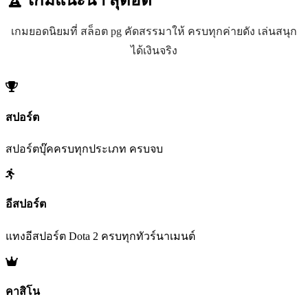
เกมยอดนิยมที่ สล็อต pg คัดสรรมาให้ ครบทุกค่ายดัง เล่นสนุก
ได้เงินจริง
สปอร์ต
สปอร์ตบุ๊คครบทุกประเภท ครบจบ
อีสปอร์ต
แทงอีสปอร์ต Dota 2 ครบทุกทัวร์นาเมนต์
คาสิโน