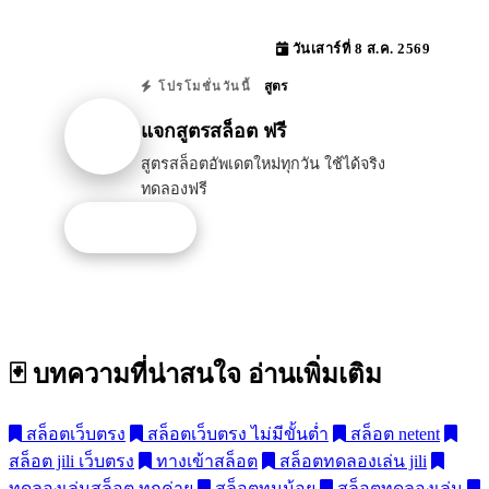
วันเสาร์ที่ 8 ส.ค. 2569
สูตร
โปรโมชั่นวันนี้
แจกสูตรสล็อต ฟรี
สูตรสล็อตอัพเดตใหม่ทุกวัน ใช้ได้จริง
ทดลองฟรี
รับโปรนี้
🃏 บทความที่น่าสนใจ
อ่านเพิ่มเติม
สล็อตเว็บตรง
สล็อตเว็บตรง ไม่มีขั้นต่ำ
สล็อต netent
สล็อต jili เว็บตรง
ทางเข้าสล็อต
สล็อตทดลองเล่น jili
ทดลองเล่นสล็อต ทุกค่าย
สล็อตทุนน้อย
สล็อตทดลองเล่น