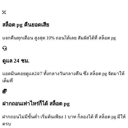
สล็อต pg คืนยอดเสีย
แจกคืนทุกเดือน สูงสุด 10% ถอนได้เลย สัมผัสได้ที่ สล็อต pg
ดูแล 24 ชม.
แอดมินคอยดูแล24/7 ทั้งกลางวันกลางคืน ซึ่ง สล็อต pg จัดมาให้
เต็มที่
ฝากถอนเท่าไหร่ก็ได้ สล็อต pg
ฝากถอนไม่มีขั้นต่ำ เริ่มต้นเพียง 1 บาท ก็ลองได้ ที่ สล็อต pg มีให้
ครบ