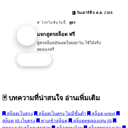
วันเสาร์ที่ 8 ส.ค. 2569
สูตร
โปรโมชั่นวันนี้
แจกสูตรสล็อต ฟรี
สูตรสล็อตอัพเดตใหม่ทุกวัน ใช้ได้จริง
ทดลองฟรี
รับโปรนี้
🃏 บทความที่น่าสนใจ
อ่านเพิ่มเติม
สล็อตเว็บตรง
สล็อตเว็บตรง ไม่มีขั้นต่ำ
สล็อต netent
สล็อต jili เว็บตรง
ทางเข้าสล็อต
สล็อตทดลองเล่น jili
ทดลองเล่นสล็อต ทุกค่าย
สล็อตทุนน้อย
สล็อตทดลองเล่น