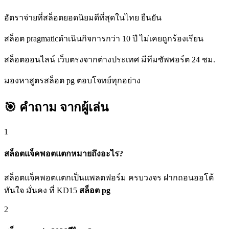
อัตราจ่ายที่สล็อตยอดนิยมดีที่สุดในไทย ยืนยัน
สล็อต pragmaticดำเนินกิจการกว่า 10 ปี ไม่เคยถูกร้องเรียน
สล็อตออนไลน์ เว็บตรงจากต่างประเทศ มีทีมซัพพอร์ต 24 ชม.
มองหาสูตรสล็อต pg ตอบโจทย์ทุกอย่าง
🎯 คำถาม
จากผู้เล่น
1
สล็อตแจ็คพอตแตกหมายถึงอะไร?
สล็อตแจ็คพอตแตกเป็นแพลตฟอร์ม ครบวงจร ฝากถอนออโต้
ทันใจ มั่นคง ที่ KD15
สล็อต pg
2