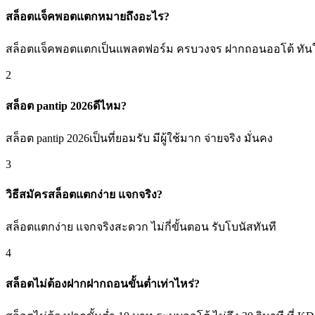
สล็อตแจ็คพอตแตกหมายถึงอะไร?
สล็อตแจ็คพอตแตกเป็นแพลตฟอร์ม ครบวงจร ฝากถอนออโต้ ทันใจ
2
สล็อต pantip 2026ดีไหม?
สล็อต pantip 2026เป็นที่ยอมรับ มีผู้ใช้มาก จ่ายจริง มั่นคง
3
วิธีสมัครสล็อตแตกง่าย แจกจริง?
สล็อตแตกง่าย แจกจริงสะดวก ไม่กี่ขั้นตอน รับโบนัสทันที
4
สล็อตไม่ต้องฝากฝากถอนขั้นต่ำเท่าไหร่?