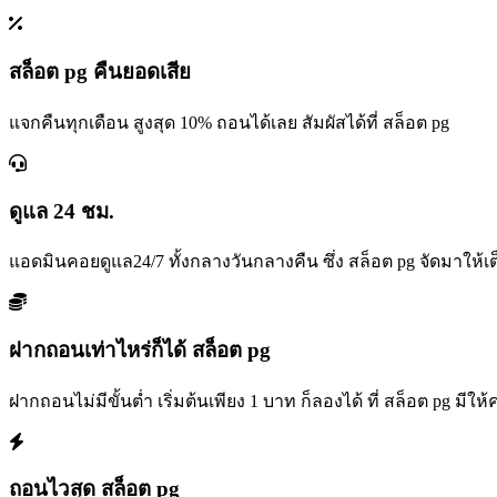
สล็อต pg คืนยอดเสีย
แจกคืนทุกเดือน สูงสุด 10% ถอนได้เลย สัมผัสได้ที่ สล็อต pg
ดูแล 24 ชม.
แอดมินคอยดูแล24/7 ทั้งกลางวันกลางคืน ซึ่ง สล็อต pg จัดมาให้เต็
ฝากถอนเท่าไหร่ก็ได้ สล็อต pg
ฝากถอนไม่มีขั้นต่ำ เริ่มต้นเพียง 1 บาท ก็ลองได้ ที่ สล็อต pg มีให
ถอนไวสุด สล็อต pg