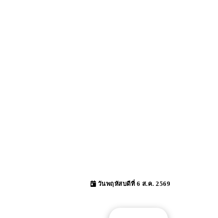
วันพฤหัสบดีที่ 6 ส.ค. 2569