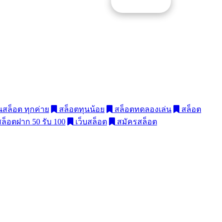
รับโปรนี้
สล็อต ทุกค่าย
สล็อตทุนน้อย
สล็อตทดลองเล่น
สล็อต
ล็อตฝาก 50 รับ 100
เว็บสล็อต
สมัครสล็อต