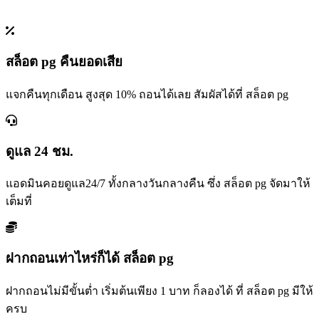
สล็อต pg คืนยอดเสีย
แจกคืนทุกเดือน สูงสุด 10% ถอนได้เลย สัมผัสได้ที่ สล็อต pg
ดูแล 24 ชม.
แอดมินคอยดูแล24/7 ทั้งกลางวันกลางคืน ซึ่ง สล็อต pg จัดมาให้
เต็มที่
ฝากถอนเท่าไหร่ก็ได้ สล็อต pg
ฝากถอนไม่มีขั้นต่ำ เริ่มต้นเพียง 1 บาท ก็ลองได้ ที่ สล็อต pg มีให้
ครบ