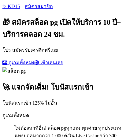
✨ KD15
—
สมัครสมาชิก
🎁 สมัครสล็อต pg เปิดให้บริการ 10 ปี+
บริการตลอด 24 ชม.
โปร สมัครรับเครดิตฟรีเลย
🎰 ดูเกมทั้งหมด
🎬 เข้าเล่นเลย
🚀 แจกจัดเต็ม! โบนัสแรกเข้า
โบนัสแรกเข้า 125% ไม่อั้น
ดูเกมทั้งหมด
ไม่ต้องหาที่อื่น! สล็อต pgทุกเกม ทุกค่าย ทุกประเภท
แทงบอลมากกว่า 1,000 คู่/วัน Live Casinoกว่า 300