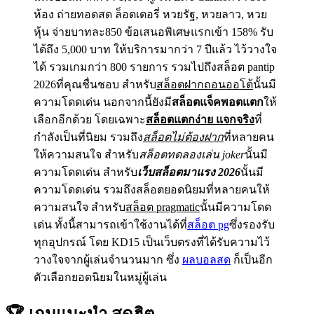
ห้อง ถ่ายทอดสด ล็อตเตอรี่ หวยรัฐ, หวยลาว, หวย
หุ้น จ่ายบาทละ850 ข้อเสนอพิเศษแรกเข้า 158% รับ
ได้ถึง 5,000 บาท ให้บริการมากว่า 7 ปีแล้ว ไว้วางใจ
ได้ รวมเกมกว่า 800 รายการ รวมไปถึงสล็อต pantip
2026ที่คุณชื่นชอบ สำหรับ
สล็อตฝากถอนออโต้
นั้นมี
ความโดดเด่น นอกจากนี้ยังมี
สล็อตแจ็คพอตแตก
ให้
เลือกอีกด้วย โดยเฉพาะ
สล็อตแตกง่าย แจกจริง
ที่
กำลังเป็นที่นิยม รวมถึง
สล็อตไม่ต้องฝาก
ที่หลายคน
ให้ความสนใจ สำหรับ
สล็อตทดลองเล่น joker
นั้นมี
ความโดดเด่น สำหรับ
เว็บสล็อตมาแรง 2026
นั้นมี
ความโดดเด่น รวมถึงสล็อตยอดนิยมที่หลายคนให้
ความสนใจ สำหรับ
สล็อต pragmatic
นั้นมีความโดด
เด่น ทั้งนี้สามารถเข้าใช้งานได้ที่
สล็อต pg
ซึ่งรองรับ
ทุกอุปกรณ์ โดย KD15 เป็นเว็บตรงที่ได้รับความไว้
วางใจจากผู้เล่นจำนวนมาก ซึ่ง
ผลบอลสด
ก็เป็นอีก
ตัวเลือกยอดนิยมในหมู่ผู้เล่น
🏆 เกมแนะนำ
สุดฮิต