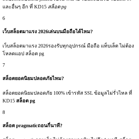
และอื่นๆ อีก ที่ KD15
สล็อต pg
6
เว็บสล็อตมาแรง 2026เล่นบนมือถือได้ไหม?
เว็บสล็อตมาแรง 2026รองรับทุกอุปกรณ์ มือถือ แท็บเล็ต ไม่ต้อง
โหลดแอป สล็อต pg
7
สล็อตยอดนิยมปลอดภัยไหม?
สล็อตยอดนิยมปลอดภัย 100% เข้ารหัส SSL ข้อมูลไม่รั่วไหล ที่
KD15
สล็อต pg
8
สล็อต pragmaticถอนกี่นาที?