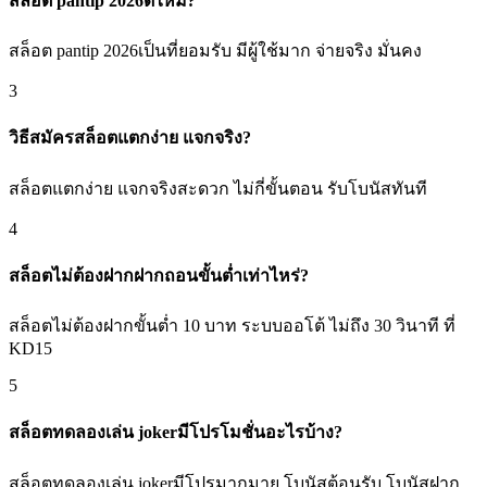
สล็อต pantip 2026ดีไหม?
สล็อต pantip 2026เป็นที่ยอมรับ มีผู้ใช้มาก จ่ายจริง มั่นคง
3
วิธีสมัครสล็อตแตกง่าย แจกจริง?
สล็อตแตกง่าย แจกจริงสะดวก ไม่กี่ขั้นตอน รับโบนัสทันที
4
สล็อตไม่ต้องฝากฝากถอนขั้นต่ำเท่าไหร่?
สล็อตไม่ต้องฝากขั้นต่ำ 10 บาท ระบบออโต้ ไม่ถึง 30 วินาที ที่
KD15
5
สล็อตทดลองเล่น jokerมีโปรโมชั่นอะไรบ้าง?
สล็อตทดลองเล่น jokerมีโปรมากมาย โบนัสต้อนรับ โบนัสฝาก