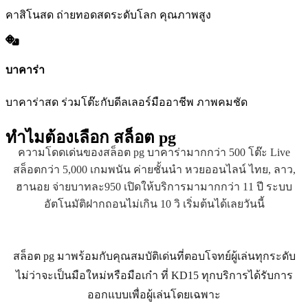
คาสิโนสด ถ่ายทอดสดระดับโลก คุณภาพสูง
บาคาร่า
บาคาร่าสด ร่วมโต๊ะกับดีลเลอร์มืออาชีพ ภาพคมชัด
ทำไมต้องเลือก
สล็อต pg
ความโดดเด่นของสล็อต pg บาคาร่ามากกว่า 500 โต๊ะ Live
สล็อตกว่า 5,000 เกมพนัน ค่ายชั้นนำ หวยออนไลน์ ไทย, ลาว,
ฮานอย จ่ายบาทละ950 เปิดให้บริการมามากกว่า 11 ปี ระบบ
อัตโนมัติฝากถอนไม่เกิน 10 วิ เริ่มต้นได้เลยวันนี้
สล็อต pg มาพร้อมกับคุณสมบัติเด่นที่ตอบโจทย์ผู้เล่นทุกระดับ
ไม่ว่าจะเป็นมือใหม่หรือมือเก๋า ที่ KD15 ทุกบริการได้รับการ
ออกแบบเพื่อผู้เล่นโดยเฉพาะ