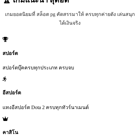
เกมยอดนิยมที่ สล็อต pg คัดสรรมาให้ ครบทุกค่ายดัง เล่นสนุก
ได้เงินจริง
สปอร์ต
สปอร์ตบุ๊คครบทุกประเภท ครบจบ
อีสปอร์ต
แทงอีสปอร์ต Dota 2 ครบทุกทัวร์นาเมนต์
คาสิโน