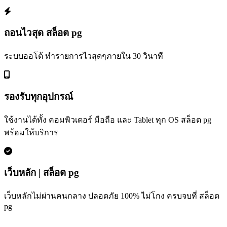
ถอนไวสุด สล็อต pg
ระบบออโต้ ทำรายการไวสุดๆภายใน 30 วินาที
รองรับทุกอุปกรณ์
ใช้งานได้ทั้ง คอมพิวเตอร์ มือถือ และ Tablet ทุก OS สล็อต pg
พร้อมให้บริการ
เว็บหลัก | สล็อต pg
เว็บหลักไม่ผ่านคนกลาง ปลอดภัย 100% ไม่โกง ครบจบที่ สล็อต
pg