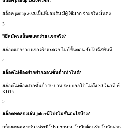
สล็อต pantip 2026ดีไหม?
สล็อต pantip 2026เป็นที่ยอมรับ มีผู้ใช้มาก จ่ายจริง มั่นคง
3
วิธีสมัครสล็อตแตกง่าย แจกจริง?
สล็อตแตกง่าย แจกจริงสะดวก ไม่กี่ขั้นตอน รับโบนัสทันที
4
สล็อตไม่ต้องฝากฝากถอนขั้นต่ำเท่าไหร่?
สล็อตไม่ต้องฝากขั้นต่ำ 10 บาท ระบบออโต้ ไม่ถึง 30 วินาที ที่
KD15
5
สล็อตทดลองเล่น jokerมีโปรโมชั่นอะไรบ้าง?
สล็อตทดลองเล่น jokerมีโปรมากมาย โบนัสต้อนรับ โบนัสฝาก