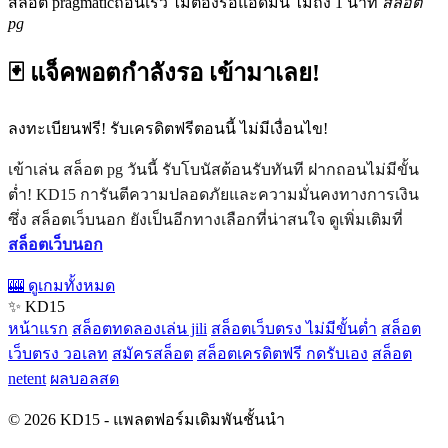
สล็อต pragmaticถอนเร็ว ไม่ต้องรอแอดมิน ไม่ถึง 1 นาที
สล็อต
pg
🃏 แจ็คพอตกำลังรอ เข้ามาเลย!
ลงทะเบียนฟรี! รับเครดิตฟรีตอนนี้ ไม่มีเงื่อนไข!
เข้าเล่น สล็อต pg วันนี้ รับโบนัสต้อนรับทันที ฝากถอนไม่มีขั้น
ต่ำ! KD15 การันตีความปลอดภัยและความมั่นคงทางการเงิน
ซึ่ง สล็อตเว็บนอก ยังเป็นอีกทางเลือกที่น่าสนใจ ดูเพิ่มเติมที่
สล็อตเว็บนอก
🎰 ดูเกมทั้งหมด
✨ KD15
หน้าแรก
สล็อตทดลองเล่น jili
สล็อตเว็บตรง ไม่มีขั้นต่ำ
สล็อต
เว็บตรง วอเลท
สมัครสล็อต
สล็อตเครดิตฟรี กดรับเอง
สล็อต
netent
ผลบอลสด
© 2026 KD15 - แพลตฟอร์มเดิมพันชั้นนำ