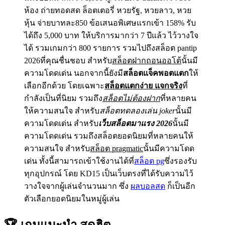
ห้อง ถ่ายทอดสด ล็อตเตอรี่ หวยรัฐ, หวยลาว, หวย
หุ้น จ่ายบาทละ850 ข้อเสนอพิเศษแรกเข้า 158% รับ
ได้ถึง 5,000 บาท ให้บริการมากว่า 7 ปีแล้ว ไว้วางใจ
ได้ รวมเกมกว่า 800 รายการ รวมไปถึงสล็อต pantip
2026ที่คุณชื่นชอบ สำหรับ
สล็อตฝากถอนออโต้
นั้นมี
ความโดดเด่น นอกจากนี้ยังมี
สล็อตแจ็คพอตแตก
ให้
เลือกอีกด้วย โดยเฉพาะ
สล็อตแตกง่าย แจกจริง
ที่
กำลังเป็นที่นิยม รวมถึง
สล็อตไม่ต้องฝาก
ที่หลายคน
ให้ความสนใจ สำหรับ
สล็อตทดลองเล่น joker
นั้นมี
ความโดดเด่น สำหรับ
เว็บสล็อตมาแรง 2026
นั้นมี
ความโดดเด่น รวมถึงสล็อตยอดนิยมที่หลายคนให้
ความสนใจ สำหรับ
สล็อต pragmatic
นั้นมีความโดด
เด่น ทั้งนี้สามารถเข้าใช้งานได้ที่
สล็อต pg
ซึ่งรองรับ
ทุกอุปกรณ์ โดย KD15 เป็นเว็บตรงที่ได้รับความไว้
วางใจจากผู้เล่นจำนวนมาก ซึ่ง
ผลบอลสด
ก็เป็นอีก
ตัวเลือกยอดนิยมในหมู่ผู้เล่น
🏆 เกมแนะนำ
สุดฮิต