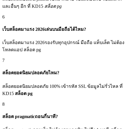
และอื่นๆ อีก ที่ KD15
สล็อต pg
6
เว็บสล็อตมาแรง 2026เล่นบนมือถือได้ไหม?
เว็บสล็อตมาแรง 2026รองรับทุกอุปกรณ์ มือถือ แท็บเล็ต ไม่ต้อง
โหลดแอป สล็อต pg
7
สล็อตยอดนิยมปลอดภัยไหม?
สล็อตยอดนิยมปลอดภัย 100% เข้ารหัส SSL ข้อมูลไม่รั่วไหล ที่
KD15
สล็อต pg
8
สล็อต pragmaticถอนกี่นาที?