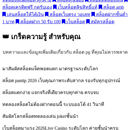
สล็อตเครดิตฟรี กดรับเอง
เว็บสล็อตลิขสิทธิ์แท้
สล็อต amb
เล่นสล็อตให้ได้เงิน
สล็อตเว็บตรง วอเลท
สล็อตฝากขั้นต่ำ
1 บาท
สล็อตฝาก 50 รับ 100
เว็บสล็อต
สมัครสล็อต
👑 เกร็ดความรู้
สำหรับคุณ
บทความและข้อมูลเพิ่มเติมเกี่ยวกับ สล็อต pg ที่คุณไม่ควรพลาด
มาสัมผัสสล็อตแจ็คพอตแตก มาตรฐานระดับโลก
สล็อต pantip 2026 เว็บคุณภาพระดับสากล รองรับทุกอุปกรณ์
สล็อตแตกง่าย แจกจริงที่เดียวครบทุกค่าย ครบจบ
ทดลองสล็อตไม่ต้องฝากตอนนี้ ระบบออโต้ 41 วินาที
สัมผัสโลกสล็อตทดลองเล่น jokerชั้นนำ
เว็บสล็อตมาแรง 2026Live Casino ระดับโลก ค่ายชั้นนำครบ