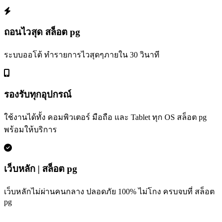
ถอนไวสุด สล็อต pg
ระบบออโต้ ทำรายการไวสุดๆภายใน 30 วินาที
รองรับทุกอุปกรณ์
ใช้งานได้ทั้ง คอมพิวเตอร์ มือถือ และ Tablet ทุก OS สล็อต pg
พร้อมให้บริการ
เว็บหลัก | สล็อต pg
เว็บหลักไม่ผ่านคนกลาง ปลอดภัย 100% ไม่โกง ครบจบที่ สล็อต
pg