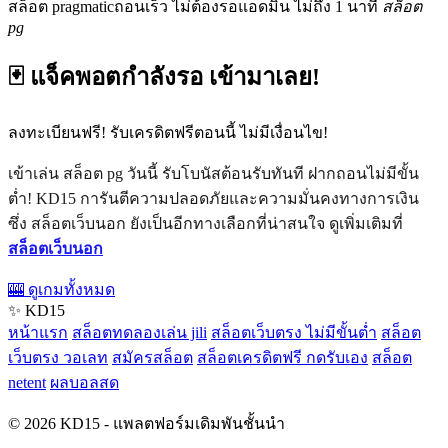
สล็อต pragmaticถอนเร็ว ไม่ต้องรอแอดมิน ไม่ถึง 1 นาที
สล็อต
pg
🃏 แจ็คพอตกำลังรอ เข้ามาเลย!
ลงทะเบียนฟรี! รับเครดิตฟรีตอนนี้ ไม่มีเงื่อนไข!
เข้าเล่น สล็อต pg วันนี้ รับโบนัสต้อนรับทันที ฝากถอนไม่มีขั้น
ต่ำ! KD15 การันตีความปลอดภัยและความมั่นคงทางการเงิน
ซึ่ง สล็อตเว็บนอก ยังเป็นอีกทางเลือกที่น่าสนใจ ดูเพิ่มเติมที่
สล็อตเว็บนอก
🎰 ดูเกมทั้งหมด
✨ KD15
หน้าแรก
สล็อตทดลองเล่น jili
สล็อตเว็บตรง ไม่มีขั้นต่ำ
สล็อต
เว็บตรง วอเลท
สมัครสล็อต
สล็อตเครดิตฟรี กดรับเอง
สล็อต
netent
ผลบอลสด
© 2026 KD15 - แพลตฟอร์มเดิมพันชั้นนำ