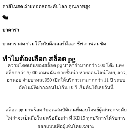
คาสิโนสด ถ่ายทอดสดระดับโลก คุณภาพสูง
บาคาร่า
บาคาร่าสด ร่วมโต๊ะกับดีลเลอร์มืออาชีพ ภาพคมชัด
ทำไมต้องเลือก
สล็อต pg
ความโดดเด่นของสล็อต pg บาคาร่ามากกว่า 500 โต๊ะ Live
สล็อตกว่า 5,000 เกมพนัน ค่ายชั้นนำ หวยออนไลน์ ไทย, ลาว,
ฮานอย จ่ายบาทละ950 เปิดให้บริการมามากกว่า 11 ปี ระบบ
อัตโนมัติฝากถอนไม่เกิน 10 วิ เริ่มต้นได้เลยวันนี้
สล็อต pg มาพร้อมกับคุณสมบัติเด่นที่ตอบโจทย์ผู้เล่นทุกระดับ
ไม่ว่าจะเป็นมือใหม่หรือมือเก๋า ที่ KD15 ทุกบริการได้รับการ
ออกแบบเพื่อผู้เล่นโดยเฉพาะ