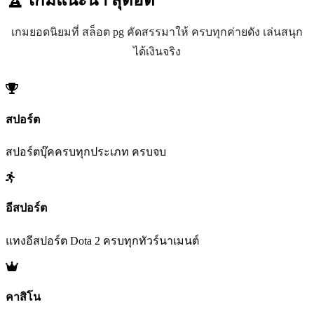
เกมยอดนิยมที่ สล็อต pg คัดสรรมาให้ ครบทุกค่ายดัง เล่นสนุก
ได้เงินจริง
สปอร์ต
สปอร์ตบุ๊คครบทุกประเภท ครบจบ
อีสปอร์ต
แทงอีสปอร์ต Dota 2 ครบทุกทัวร์นาเมนต์
คาสิโน