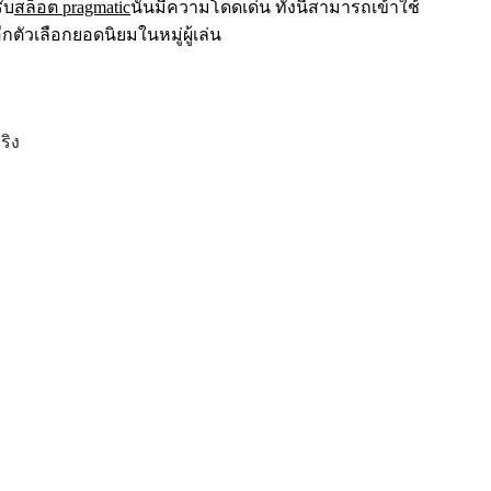
ับ
สล็อต pragmatic
นั้นมีความโดดเด่น ทั้งนี้สามารถเข้าใช้
ีกตัวเลือกยอดนิยมในหมู่ผู้เล่น
ริง