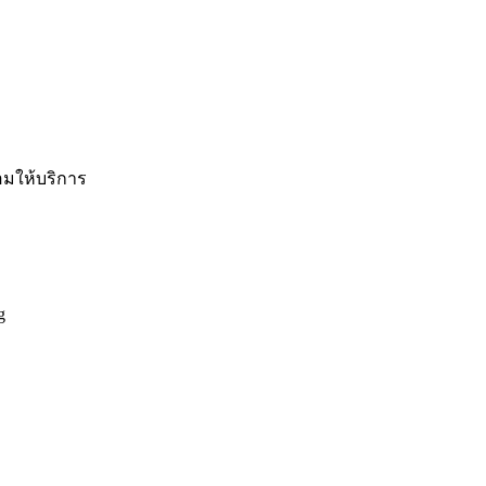
้อมให้บริการ
g