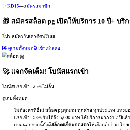
✨ KD15
—
สมัครสมาชิก
🎁 สมัครสล็อต pg เปิดให้บริการ 10 ปี+ บร
โปร สมัครรับเครดิตฟรีเลย
🎰 ดูเกมทั้งหมด
🎬 เข้าเล่นเลย
🚀 แจกจัดเต็ม! โบนัสแรกเข้า
โบนัสแรกเข้า 125% ไม่อั้น
ดูเกมทั้งหมด
ไม่ต้องหาที่อื่น! สล็อต pgทุกเกม ทุกค่าย ทุกประเภท แทงบ
แรกเข้า 158% รับได้ถึง 5,000 บาท ให้บริการมากว่า 7 ปีแล
เด่น นอกจากนี้ยังมี
สล็อตแจ็คพอตแตก
ให้เลือกอีกด้วย โด