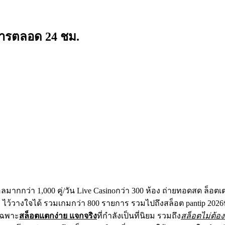
ิการตลอด 24 ชม.
อลมากกว่า 1,000 คู่/วัน Live Casinoกว่า 300 ห้อง ถ่ายทอดสด ล็อต
้ว ไว้วางใจได้ รวมเกมกว่า 800 รายการ รวมไปถึงสล็อต pantip 2026
ยเฉพาะ
สล็อตแตกง่าย แจกจริง
ที่กำลังเป็นที่นิยม รวมถึง
สล็อตไม่ต้อ