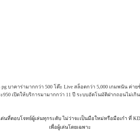
g บาคาร่ามากกว่า 500 โต๊ะ Live สล็อตกว่า 5,000 เกมพนัน ค่าย
50 เปิดให้บริการมามากกว่า 11 ปี ระบบอัตโนมัติฝากถอนไม่เกิน 10 ว
่นที่ตอบโจทย์ผู้เล่นทุกระดับ ไม่ว่าจะเป็นมือใหม่หรือมือเก๋า ที
เพื่อผู้เล่นโดยเฉพาะ