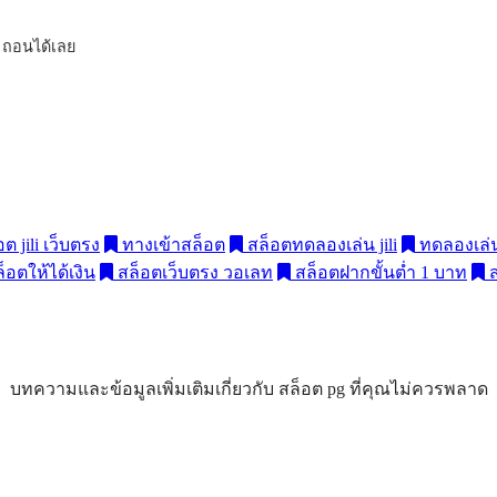
์น ถอนได้เลย
ต jili เว็บตรง
ทางเข้าสล็อต
สล็อตทดลองเล่น jili
ทดลองเล่น
็อตให้ได้เงิน
สล็อตเว็บตรง วอเลท
สล็อตฝากขั้นต่ำ 1 บาท
ส
บทความและข้อมูลเพิ่มเติมเกี่ยวกับ สล็อต pg ที่คุณไม่ควรพลาด