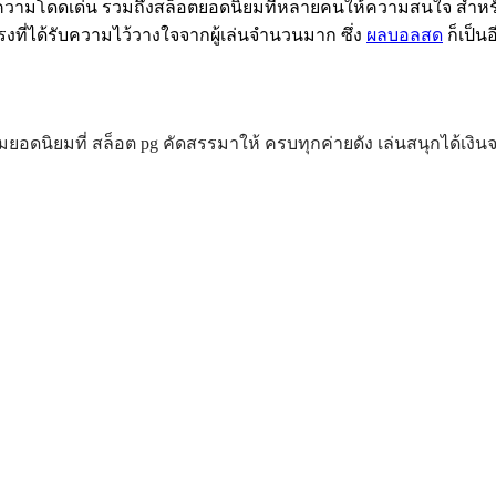
ีความโดดเด่น รวมถึงสล็อตยอดนิยมที่หลายคนให้ความสนใจ สำหร
รงที่ได้รับความไว้วางใจจากผู้เล่นจำนวนมาก ซึ่ง
ผลบอลสด
ก็เป็นอ
มยอดนิยมที่ สล็อต pg คัดสรรมาให้ ครบทุกค่ายดัง เล่นสนุกได้เงินจ