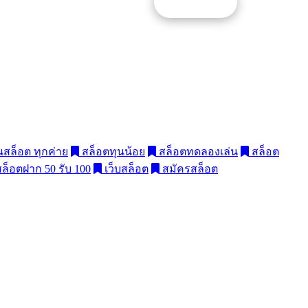
รับโปรนี้
สล็อต ทุกค่าย
สล็อตทุนน้อย
สล็อตทดลองเล่น
สล็อต
ล็อตฝาก 50 รับ 100
เว็บสล็อต
สมัครสล็อต