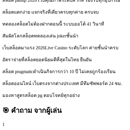
สล็อต pantip 2026 เว็บคุณภาพระดับสากล รองรับทุกอุปกรณ์
สล็อตแตกง่าย แจกจริงที่เดียวครบทุกค่าย ครบจบ
ทดลองสล็อตไม่ต้องฝากตอนนี้ ระบบออโต้ 41 วินาที
สัมผัสโลกสล็อตทดลองเล่น jokerชั้นนำ
เว็บสล็อตมาแรง 2026Live Casino ระดับโลก ค่ายชั้นนำครบ
อัตราจ่ายที่สล็อตยอดนิยมดีที่สุดในไทย ยืนยัน
สล็อต pragmaticดำเนินกิจการกว่า 10 ปี ไม่เคยถูกร้องเรียน
สล็อตออนไลน์ เว็บตรงจากต่างประเทศ มีทีมซัพพอร์ต 24 ชม.
มองหาสูตรสล็อต pg ตอบโจทย์ทุกอย่าง
🎯 คำถาม
จากผู้เล่น
1