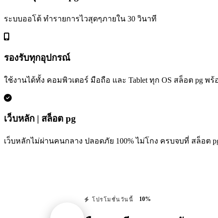
ระบบออโต้ ทำรายการไวสุดๆภายใน 30 วินาที
รองรับทุกอุปกรณ์
ใช้งานได้ทั้ง คอมพิวเตอร์ มือถือ และ Tablet ทุก OS สล็อต pg พร
เว็บหลัก | สล็อต pg
เว็บหลักไม่ผ่านคนกลาง ปลอดภัย 100% ไม่โกง ครบจบที่ สล็อต p
10%
โปรโมชั่นวันนี้