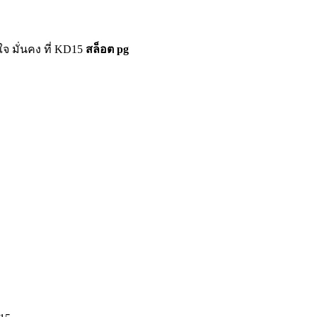
 มั่นคง ที่ KD15
สล็อต pg