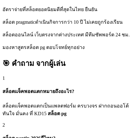
อัตราจ่ายที่สล็อตยอดนิยมดีที่สุดในไทย ยืนยัน
สล็อต pragmaticดำเนินกิจการกว่า 10 ปี ไม่เคยถูกร้องเรียน
สล็อตออนไลน์ เว็บตรงจากต่างประเทศ มีทีมซัพพอร์ต 24 ชม.
มองหาสูตรสล็อต pg ตอบโจทย์ทุกอย่าง
🎯 คำถาม
จากผู้เล่น
1
สล็อตแจ็คพอตแตกหมายถึงอะไร?
สล็อตแจ็คพอตแตกเป็นแพลตฟอร์ม ครบวงจร ฝากถอนออโต้
ทันใจ มั่นคง ที่ KD15
สล็อต pg
2