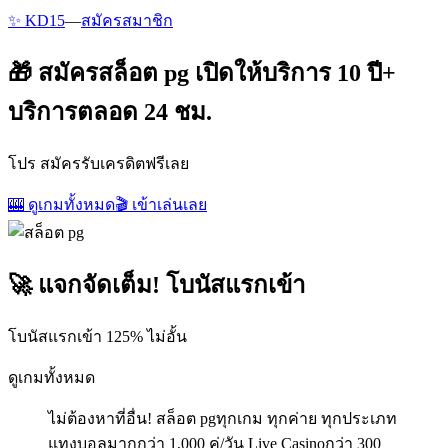
✨ KD15
—
สมัครสมาชิก
🎁 สมัครสล็อต pg เปิดให้บริการ 10 ปี+
บริการตลอด 24 ชม.
โปร สมัครรับเครดิตฟรีเลย
🎰 ดูเกมทั้งหมด
🎬 เข้าเล่นเลย
🚀 แจกจัดเต็ม! โบนัสแรกเข้า
โบนัสแรกเข้า 125% ไม่อั้น
ดูเกมทั้งหมด
ไม่ต้องหาที่อื่น! สล็อต pgทุกเกม ทุกค่าย ทุกประเภท
แทงบอลมากกว่า 1,000 คู่/วัน Live Casinoกว่า 300