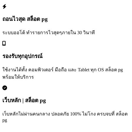
ถอนไวสุด สล็อต pg
ระบบออโต้ ทำรายการไวสุดๆภายใน 30 วินาที
รองรับทุกอุปกรณ์
ใช้งานได้ทั้ง คอมพิวเตอร์ มือถือ และ Tablet ทุก OS สล็อต pg
พร้อมให้บริการ
เว็บหลัก | สล็อต pg
เว็บหลักไม่ผ่านคนกลาง ปลอดภัย 100% ไม่โกง ครบจบที่ สล็อต
pg