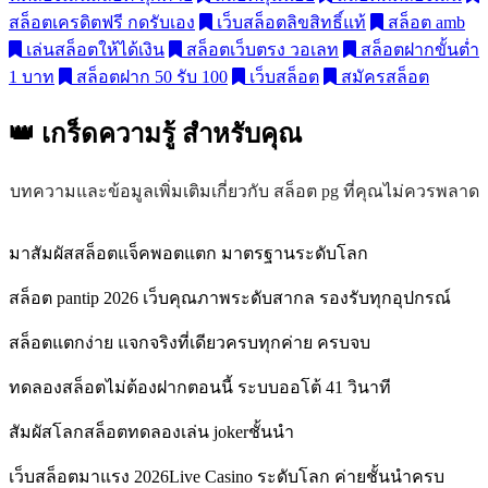
สล็อตเครดิตฟรี กดรับเอง
เว็บสล็อตลิขสิทธิ์แท้
สล็อต amb
เล่นสล็อตให้ได้เงิน
สล็อตเว็บตรง วอเลท
สล็อตฝากขั้นต่ำ
1 บาท
สล็อตฝาก 50 รับ 100
เว็บสล็อต
สมัครสล็อต
👑 เกร็ดความรู้
สำหรับคุณ
บทความและข้อมูลเพิ่มเติมเกี่ยวกับ สล็อต pg ที่คุณไม่ควรพลาด
มาสัมผัสสล็อตแจ็คพอตแตก มาตรฐานระดับโลก
สล็อต pantip 2026 เว็บคุณภาพระดับสากล รองรับทุกอุปกรณ์
สล็อตแตกง่าย แจกจริงที่เดียวครบทุกค่าย ครบจบ
ทดลองสล็อตไม่ต้องฝากตอนนี้ ระบบออโต้ 41 วินาที
สัมผัสโลกสล็อตทดลองเล่น jokerชั้นนำ
เว็บสล็อตมาแรง 2026Live Casino ระดับโลก ค่ายชั้นนำครบ