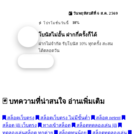
วันพฤหัสบดีที่ 6 ส.ค. 2569
10%
โปรโมชั่นวันนี้
โบนัสไม่อั้น ฝากกี่ครั้งก็ได้
ฝากไม่จำกัด รับโบนัส 10% ทุกครั้ง สะสม
ได้ตลอดวัน
รับโปรนี้
🃏 บทความที่น่าสนใจ
อ่านเพิ่มเติม
สล็อตเว็บตรง
สล็อตเว็บตรง ไม่มีขั้นต่ำ
สล็อต netent
สล็อต jili เว็บตรง
ทางเข้าสล็อต
สล็อตทดลองเล่น jili
ทดลองเล่นสล็อต ทุกค่าย
สล็อตทุนน้อย
สล็อตทดลองเล่น