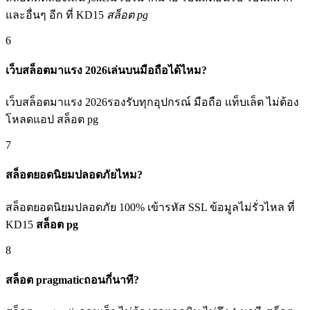
และอื่นๆ อีก ที่ KD15
สล็อต pg
6
เว็บสล็อตมาแรง 2026เล่นบนมือถือได้ไหม?
เว็บสล็อตมาแรง 2026รองรับทุกอุปกรณ์ มือถือ แท็บเล็ต ไม่ต้อง
โหลดแอป สล็อต pg
7
สล็อตยอดนิยมปลอดภัยไหม?
สล็อตยอดนิยมปลอดภัย 100% เข้ารหัส SSL ข้อมูลไม่รั่วไหล ที่
KD15
สล็อต pg
8
สล็อต pragmaticถอนกี่นาที?