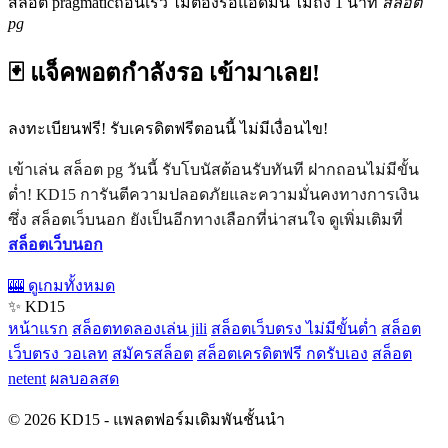
สล็อต pragmaticถอนเร็ว ไม่ต้องรอแอดมิน ไม่ถึง 1 นาที
สล็อต
pg
🃏 แจ็คพอตกำลังรอ เข้ามาเลย!
ลงทะเบียนฟรี! รับเครดิตฟรีตอนนี้ ไม่มีเงื่อนไข!
เข้าเล่น สล็อต pg วันนี้ รับโบนัสต้อนรับทันที ฝากถอนไม่มีขั้น
ต่ำ! KD15 การันตีความปลอดภัยและความมั่นคงทางการเงิน
ซึ่ง สล็อตเว็บนอก ยังเป็นอีกทางเลือกที่น่าสนใจ ดูเพิ่มเติมที่
สล็อตเว็บนอก
🎰 ดูเกมทั้งหมด
✨ KD15
หน้าแรก
สล็อตทดลองเล่น jili
สล็อตเว็บตรง ไม่มีขั้นต่ำ
สล็อต
เว็บตรง วอเลท
สมัครสล็อต
สล็อตเครดิตฟรี กดรับเอง
สล็อต
netent
ผลบอลสด
© 2026 KD15 - แพลตฟอร์มเดิมพันชั้นนำ