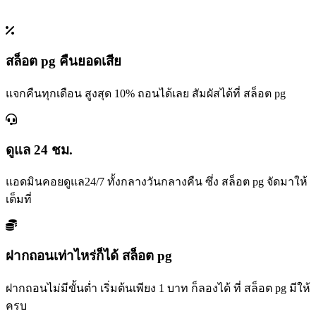
สล็อต pg คืนยอดเสีย
แจกคืนทุกเดือน สูงสุด 10% ถอนได้เลย สัมผัสได้ที่ สล็อต pg
ดูแล 24 ชม.
แอดมินคอยดูแล24/7 ทั้งกลางวันกลางคืน ซึ่ง สล็อต pg จัดมาให้
เต็มที่
ฝากถอนเท่าไหร่ก็ได้ สล็อต pg
ฝากถอนไม่มีขั้นต่ำ เริ่มต้นเพียง 1 บาท ก็ลองได้ ที่ สล็อต pg มีให้
ครบ