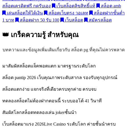
สล็อตเครดิตฟรี กดรับเอง
เว็บสล็อตลิขสิทธิ์แท้
สล็อต amb
เล่นสล็อตให้ได้เงิน
สล็อตเว็บตรง วอเลท
สล็อตฝากขั้นต่ำ
1 บาท
สล็อตฝาก 50 รับ 100
เว็บสล็อต
สมัครสล็อต
👑 เกร็ดความรู้
สำหรับคุณ
บทความและข้อมูลเพิ่มเติมเกี่ยวกับ สล็อต pg ที่คุณไม่ควรพลาด
มาสัมผัสสล็อตแจ็คพอตแตก มาตรฐานระดับโลก
สล็อต pantip 2026 เว็บคุณภาพระดับสากล รองรับทุกอุปกรณ์
สล็อตแตกง่าย แจกจริงที่เดียวครบทุกค่าย ครบจบ
ทดลองสล็อตไม่ต้องฝากตอนนี้ ระบบออโต้ 41 วินาที
สัมผัสโลกสล็อตทดลองเล่น jokerชั้นนำ
เว็บสล็อตมาแรง 2026Live Casino ระดับโลก ค่ายชั้นนำครบ