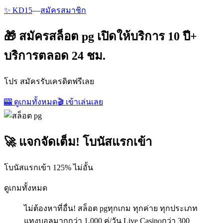
✨ KD15
—
สมัครสมาชิก
🎁 สมัครสล็อต pg เปิดให้บริการ 10 ปี+
บริการตลอด 24 ชม.
โปร สมัครรับเครดิตฟรีเลย
🎰 ดูเกมทั้งหมด
🎬 เข้าเล่นเลย
🚀 แจกจัดเต็ม! โบนัสแรกเข้า
โบนัสแรกเข้า 125% ไม่อั้น
ดูเกมทั้งหมด
ไม่ต้องหาที่อื่น! สล็อต pgทุกเกม ทุกค่าย ทุกประเภท
แทงบอลมากกว่า 1,000 คู่/วัน Live Casinoกว่า 300