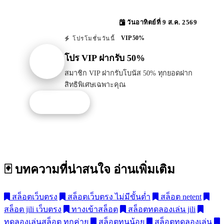
วันอาทิตย์ที่ 9 ส.ค. 2569
VIP 50%
โปรโมชั่นวันนี้
โปร VIP ฝากรับ 50%
สมาชิก VIP ฝากรับโบนัส 50% ทุกยอดฝาก
สิทธิพิเศษเฉพาะคุณ
รับโปรนี้
🃏 บทความที่น่าสนใจ
อ่านเพิ่มเติม
สล็อตเว็บตรง
สล็อตเว็บตรง ไม่มีขั้นต่ำ
สล็อต netent
สล็อต jili เว็บตรง
ทางเข้าสล็อต
สล็อตทดลองเล่น jili
ทดลองเล่นสล็อต ทุกค่าย
สล็อตทุนน้อย
สล็อตทดลองเล่น