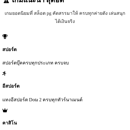
เกมยอดนิยมที่ สล็อต pg คัดสรรมาให้ ครบทุกค่ายดัง เล่นสนุก
ได้เงินจริง
สปอร์ต
สปอร์ตบุ๊คครบทุกประเภท ครบจบ
อีสปอร์ต
แทงอีสปอร์ต Dota 2 ครบทุกทัวร์นาเมนต์
คาสิโน