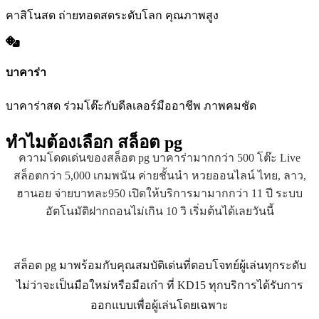
คาสิโนสด ถ่ายทอดสดระดับโลก คุณภาพสูง
บาคาร่า
บาคาร่าสด ร่วมโต๊ะกับดีลเลอร์มืออาชีพ ภาพคมชัด
ทำไมต้องเลือก
สล็อต pg
ความโดดเด่นของสล็อต pg บาคาร่ามากกว่า 500 โต๊ะ Live
สล็อตกว่า 5,000 เกมพนัน ค่ายชั้นนำ หวยออนไลน์ ไทย, ลาว,
ฮานอย จ่ายบาทละ950 เปิดให้บริการมามากกว่า 11 ปี ระบบ
อัตโนมัติฝากถอนไม่เกิน 10 วิ เริ่มต้นได้เลยวันนี้
สล็อต pg มาพร้อมกับคุณสมบัติเด่นที่ตอบโจทย์ผู้เล่นทุกระดับ
ไม่ว่าจะเป็นมือใหม่หรือมือเก๋า ที่ KD15 ทุกบริการได้รับการ
ออกแบบเพื่อผู้เล่นโดยเฉพาะ