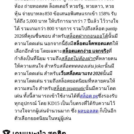
ห้อง ถ่ายทอดสด ล็อตเตอรี่ หวยรัฐ, หวยลาว, หวย
หุ้น จ่ายบาทละ850 ข้อเสนอพิเศษแรกเข้า 158% รับ
ได้ถึง 5,000 บาท ให้บริการมากว่า 7 ปีแล้ว ไว้วางใจ
ได้ รวมเกมกว่า 800 รายการ รวมไปถึงสล็อต pantip
2026ที่คุณชื่นชอบ สำหรับ
สล็อตฝากถอนออโต้
นั้นมี
ความโดดเด่น นอกจากนี้ยังมี
สล็อตแจ็คพอตแตก
ให้
เลือกอีกด้วย โดยเฉพาะ
สล็อตแตกง่าย แจกจริง
ที่
กำลังเป็นที่นิยม รวมถึง
สล็อตไม่ต้องฝาก
ที่หลายคน
ให้ความสนใจ สำหรับ
สล็อตทดลองเล่น joker
นั้นมี
ความโดดเด่น สำหรับ
เว็บสล็อตมาแรง 2026
นั้นมี
ความโดดเด่น รวมถึงสล็อตยอดนิยมที่หลายคนให้
ความสนใจ สำหรับ
สล็อต pragmatic
นั้นมีความโดด
เด่น ทั้งนี้สามารถเข้าใช้งานได้ที่
สล็อต pg
ซึ่งรองรับ
ทุกอุปกรณ์ โดย KD15 เป็นเว็บตรงที่ได้รับความไว้
วางใจจากผู้เล่นจำนวนมาก ซึ่ง
ผลบอลสด
ก็เป็นอีก
ตัวเลือกยอดนิยมในหมู่ผู้เล่น
🏆 เกมแนะนำ
สุดฮิต