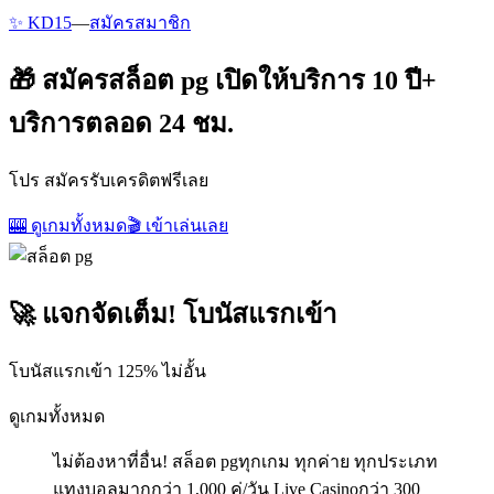
✨ KD15
—
สมัครสมาชิก
🎁 สมัครสล็อต pg เปิดให้บริการ 10 ปี+
บริการตลอด 24 ชม.
โปร สมัครรับเครดิตฟรีเลย
🎰 ดูเกมทั้งหมด
🎬 เข้าเล่นเลย
🚀 แจกจัดเต็ม! โบนัสแรกเข้า
โบนัสแรกเข้า 125% ไม่อั้น
ดูเกมทั้งหมด
ไม่ต้องหาที่อื่น! สล็อต pgทุกเกม ทุกค่าย ทุกประเภท
แทงบอลมากกว่า 1,000 คู่/วัน Live Casinoกว่า 300