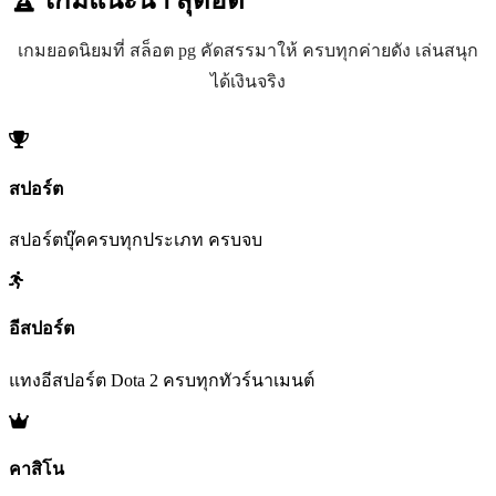
เกมยอดนิยมที่ สล็อต pg คัดสรรมาให้ ครบทุกค่ายดัง เล่นสนุก
ได้เงินจริง
สปอร์ต
สปอร์ตบุ๊คครบทุกประเภท ครบจบ
อีสปอร์ต
แทงอีสปอร์ต Dota 2 ครบทุกทัวร์นาเมนต์
คาสิโน