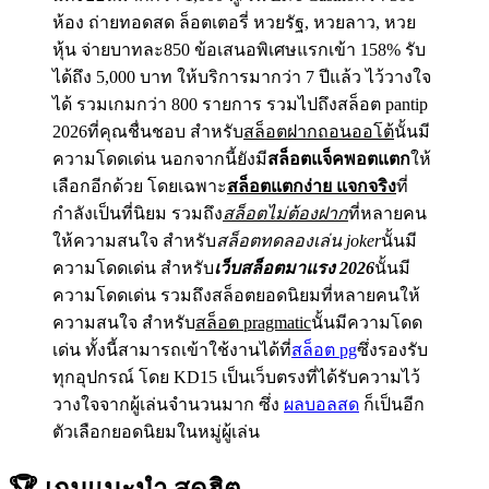
ห้อง ถ่ายทอดสด ล็อตเตอรี่ หวยรัฐ, หวยลาว, หวย
หุ้น จ่ายบาทละ850 ข้อเสนอพิเศษแรกเข้า 158% รับ
ได้ถึง 5,000 บาท ให้บริการมากว่า 7 ปีแล้ว ไว้วางใจ
ได้ รวมเกมกว่า 800 รายการ รวมไปถึงสล็อต pantip
2026ที่คุณชื่นชอบ สำหรับ
สล็อตฝากถอนออโต้
นั้นมี
ความโดดเด่น นอกจากนี้ยังมี
สล็อตแจ็คพอตแตก
ให้
เลือกอีกด้วย โดยเฉพาะ
สล็อตแตกง่าย แจกจริง
ที่
กำลังเป็นที่นิยม รวมถึง
สล็อตไม่ต้องฝาก
ที่หลายคน
ให้ความสนใจ สำหรับ
สล็อตทดลองเล่น joker
นั้นมี
ความโดดเด่น สำหรับ
เว็บสล็อตมาแรง 2026
นั้นมี
ความโดดเด่น รวมถึงสล็อตยอดนิยมที่หลายคนให้
ความสนใจ สำหรับ
สล็อต pragmatic
นั้นมีความโดด
เด่น ทั้งนี้สามารถเข้าใช้งานได้ที่
สล็อต pg
ซึ่งรองรับ
ทุกอุปกรณ์ โดย KD15 เป็นเว็บตรงที่ได้รับความไว้
วางใจจากผู้เล่นจำนวนมาก ซึ่ง
ผลบอลสด
ก็เป็นอีก
ตัวเลือกยอดนิยมในหมู่ผู้เล่น
🏆 เกมแนะนำ
สุดฮิต