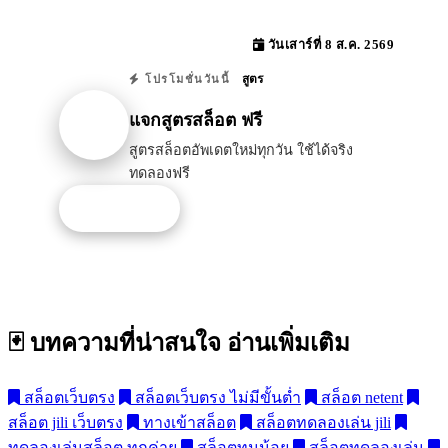
วันเสาร์ที่ 8 ส.ค. 2569
สูตร
โปรโมชั่นวันนี้
แจกสูตรสล็อต ฟรี
สูตรสล็อตอัพเดตใหม่ทุกวัน ใช้ได้จริง
ทดลองฟรี
รับโปรนี้
🃏 บทความที่น่าสนใจ
อ่านเพิ่มเติม
สล็อตเว็บตรง
สล็อตเว็บตรง ไม่มีขั้นต่ำ
สล็อต netent
สล็อต jili เว็บตรง
ทางเข้าสล็อต
สล็อตทดลองเล่น jili
ทดลองเล่นสล็อต ทุกค่าย
สล็อตทุนน้อย
สล็อตทดลองเล่น