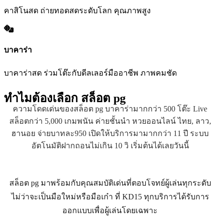
คาสิโนสด ถ่ายทอดสดระดับโลก คุณภาพสูง
บาคาร่า
บาคาร่าสด ร่วมโต๊ะกับดีลเลอร์มืออาชีพ ภาพคมชัด
ทำไมต้องเลือก
สล็อต pg
ความโดดเด่นของสล็อต pg บาคาร่ามากกว่า 500 โต๊ะ Live
สล็อตกว่า 5,000 เกมพนัน ค่ายชั้นนำ หวยออนไลน์ ไทย, ลาว,
ฮานอย จ่ายบาทละ950 เปิดให้บริการมามากกว่า 11 ปี ระบบ
อัตโนมัติฝากถอนไม่เกิน 10 วิ เริ่มต้นได้เลยวันนี้
สล็อต pg มาพร้อมกับคุณสมบัติเด่นที่ตอบโจทย์ผู้เล่นทุกระดับ
ไม่ว่าจะเป็นมือใหม่หรือมือเก๋า ที่ KD15 ทุกบริการได้รับการ
ออกแบบเพื่อผู้เล่นโดยเฉพาะ