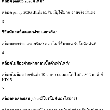
สล็อต pantip 2026ดีไหม?
สล็อต pantip 2026เป็นที่ยอมรับ มีผู้ใช้มาก จ่ายจริง มั่นคง
3
วิธีสมัครสล็อตแตกง่าย แจกจริง?
สล็อตแตกง่าย แจกจริงสะดวก ไม่กี่ขั้นตอน รับโบนัสทันที
4
สล็อตไม่ต้องฝากฝากถอนขั้นต่ำเท่าไหร่?
สล็อตไม่ต้องฝากขั้นต่ำ 10 บาท ระบบออโต้ ไม่ถึง 30 วินาที ที่
KD15
5
สล็อตทดลองเล่น jokerมีโปรโมชั่นอะไรบ้าง?