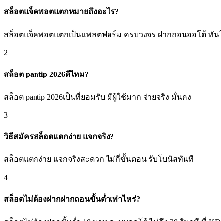
สล็อตแจ็คพอตแตกหมายถึงอะไร?
สล็อตแจ็คพอตแตกเป็นแพลตฟอร์ม ครบวงจร ฝากถอนออโต้ ทันใจ
2
สล็อต pantip 2026ดีไหม?
สล็อต pantip 2026เป็นที่ยอมรับ มีผู้ใช้มาก จ่ายจริง มั่นคง
3
วิธีสมัครสล็อตแตกง่าย แจกจริง?
สล็อตแตกง่าย แจกจริงสะดวก ไม่กี่ขั้นตอน รับโบนัสทันที
4
สล็อตไม่ต้องฝากฝากถอนขั้นต่ำเท่าไหร่?