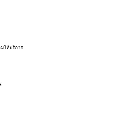
้อมให้บริการ
g