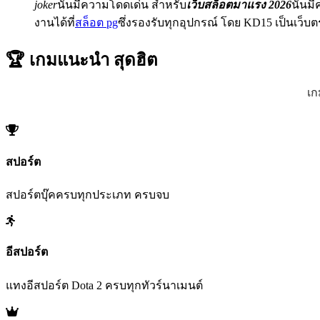
joker
นั้นมีความโดดเด่น สำหรับ
เว็บสล็อตมาแรง 2026
นั้นม
งานได้ที่
สล็อต pg
ซึ่งรองรับทุกอุปกรณ์ โดย KD15 เป็นเว็บต
🏆 เกมแนะนำ
สุดฮิต
เก
สปอร์ต
สปอร์ตบุ๊คครบทุกประเภท ครบจบ
อีสปอร์ต
แทงอีสปอร์ต Dota 2 ครบทุกทัวร์นาเมนต์