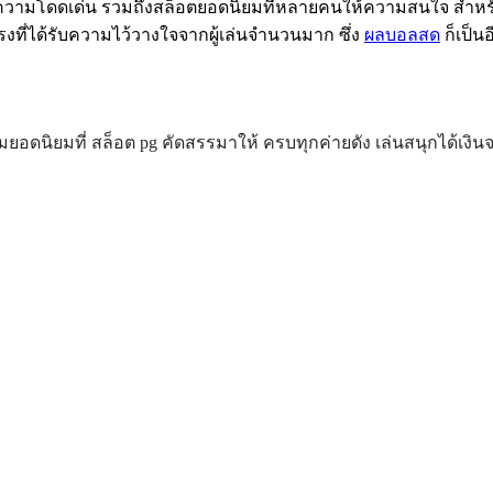
ีความโดดเด่น รวมถึงสล็อตยอดนิยมที่หลายคนให้ความสนใจ สำหร
รงที่ได้รับความไว้วางใจจากผู้เล่นจำนวนมาก ซึ่ง
ผลบอลสด
ก็เป็นอ
มยอดนิยมที่ สล็อต pg คัดสรรมาให้ ครบทุกค่ายดัง เล่นสนุกได้เงินจ