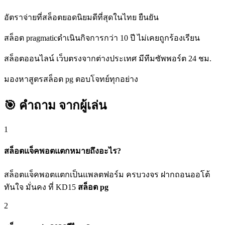
อัตราจ่ายที่สล็อตยอดนิยมดีที่สุดในไทย ยืนยัน
สล็อต pragmaticดำเนินกิจการกว่า 10 ปี ไม่เคยถูกร้องเรียน
สล็อตออนไลน์ เว็บตรงจากต่างประเทศ มีทีมซัพพอร์ต 24 ชม.
มองหาสูตรสล็อต pg ตอบโจทย์ทุกอย่าง
🎯 คำถาม
จากผู้เล่น
1
สล็อตแจ็คพอตแตกหมายถึงอะไร?
สล็อตแจ็คพอตแตกเป็นแพลตฟอร์ม ครบวงจร ฝากถอนออโต้
ทันใจ มั่นคง ที่ KD15
สล็อต pg
2