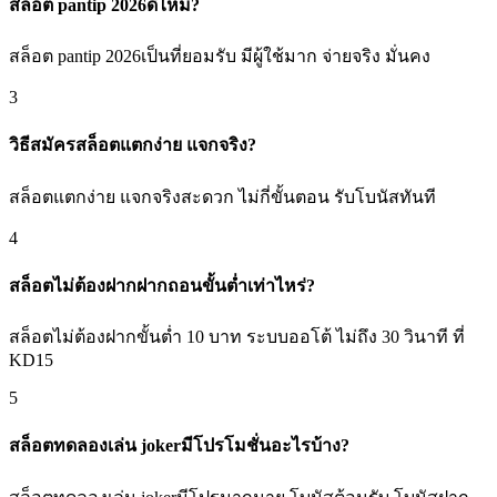
สล็อต pantip 2026ดีไหม?
สล็อต pantip 2026เป็นที่ยอมรับ มีผู้ใช้มาก จ่ายจริง มั่นคง
3
วิธีสมัครสล็อตแตกง่าย แจกจริง?
สล็อตแตกง่าย แจกจริงสะดวก ไม่กี่ขั้นตอน รับโบนัสทันที
4
สล็อตไม่ต้องฝากฝากถอนขั้นต่ำเท่าไหร่?
สล็อตไม่ต้องฝากขั้นต่ำ 10 บาท ระบบออโต้ ไม่ถึง 30 วินาที ที่
KD15
5
สล็อตทดลองเล่น jokerมีโปรโมชั่นอะไรบ้าง?