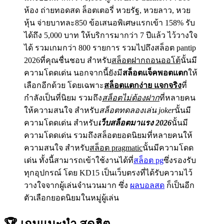
ห้อง ถ่ายทอดสด ล็อตเตอรี่ หวยรัฐ, หวยลาว, หวย
หุ้น จ่ายบาทละ850 ข้อเสนอพิเศษแรกเข้า 158% รับ
ได้ถึง 5,000 บาท ให้บริการมากว่า 7 ปีแล้ว ไว้วางใจ
ได้ รวมเกมกว่า 800 รายการ รวมไปถึงสล็อต pantip
2026ที่คุณชื่นชอบ สำหรับ
สล็อตฝากถอนออโต้
นั้นมี
ความโดดเด่น นอกจากนี้ยังมี
สล็อตแจ็คพอตแตก
ให้
เลือกอีกด้วย โดยเฉพาะ
สล็อตแตกง่าย แจกจริง
ที่
กำลังเป็นที่นิยม รวมถึง
สล็อตไม่ต้องฝาก
ที่หลายคน
ให้ความสนใจ สำหรับ
สล็อตทดลองเล่น joker
นั้นมี
ความโดดเด่น สำหรับ
เว็บสล็อตมาแรง 2026
นั้นมี
ความโดดเด่น รวมถึงสล็อตยอดนิยมที่หลายคนให้
ความสนใจ สำหรับ
สล็อต pragmatic
นั้นมีความโดด
เด่น ทั้งนี้สามารถเข้าใช้งานได้ที่
สล็อต pg
ซึ่งรองรับ
ทุกอุปกรณ์ โดย KD15 เป็นเว็บตรงที่ได้รับความไว้
วางใจจากผู้เล่นจำนวนมาก ซึ่ง
ผลบอลสด
ก็เป็นอีก
ตัวเลือกยอดนิยมในหมู่ผู้เล่น
🏆 เกมแนะนำ
สุดฮิต