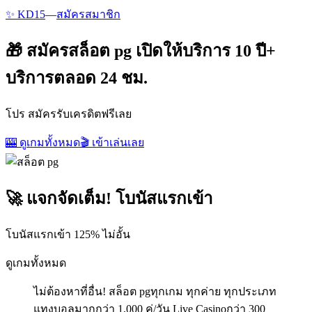
✨ KD15
—
สมัครสมาชิก
🎁 สมัครสล็อต pg เปิดให้บริการ 10 ปี+
บริการตลอด 24 ชม.
โปร สมัครรับเครดิตฟรีเลย
🎰 ดูเกมทั้งหมด
🎬 เข้าเล่นเลย
🚀 แจกจัดเต็ม! โบนัสแรกเข้า
โบนัสแรกเข้า 125% ไม่อั้น
ดูเกมทั้งหมด
ไม่ต้องหาที่อื่น! สล็อต pgทุกเกม ทุกค่าย ทุกประเภท
แทงบอลมากกว่า 1,000 คู่/วัน Live Casinoกว่า 300