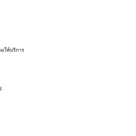
้อมให้บริการ
g