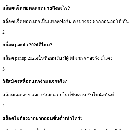
สล็อตแจ็คพอตแตกหมายถึงอะไร?
สล็อตแจ็คพอตแตกเป็นแพลตฟอร์ม ครบวงจร ฝากถอนออโต้ ทันใจ
2
สล็อต pantip 2026ดีไหม?
สล็อต pantip 2026เป็นที่ยอมรับ มีผู้ใช้มาก จ่ายจริง มั่นคง
3
วิธีสมัครสล็อตแตกง่าย แจกจริง?
สล็อตแตกง่าย แจกจริงสะดวก ไม่กี่ขั้นตอน รับโบนัสทันที
4
สล็อตไม่ต้องฝากฝากถอนขั้นต่ำเท่าไหร่?