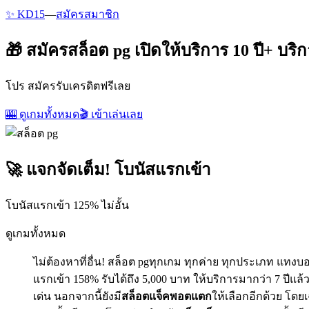
✨ KD15
—
สมัครสมาชิก
🎁 สมัครสล็อต pg เปิดให้บริการ 10 ปี+ บร
โปร สมัครรับเครดิตฟรีเลย
🎰 ดูเกมทั้งหมด
🎬 เข้าเล่นเลย
🚀 แจกจัดเต็ม! โบนัสแรกเข้า
โบนัสแรกเข้า 125% ไม่อั้น
ดูเกมทั้งหมด
ไม่ต้องหาที่อื่น! สล็อต pgทุกเกม ทุกค่าย ทุกประเภท แทงบ
แรกเข้า 158% รับได้ถึง 5,000 บาท ให้บริการมากว่า 7 ปีแล
เด่น นอกจากนี้ยังมี
สล็อตแจ็คพอตแตก
ให้เลือกอีกด้วย โด