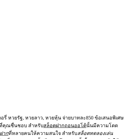
เตอรี่ หวยรัฐ, หวยลาว, หวยหุ้น จ่ายบาทละ850 ข้อเสนอพิเศษ
ที่คุณชื่นชอบ สำหรับ
สล็อตฝากถอนออโต้
นั้นมีความโดด
งฝาก
ที่หลายคนให้ความสนใจ สำหรับ
สล็อตทดลองเล่น