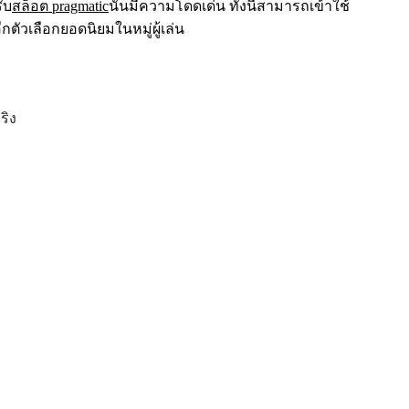
ับ
สล็อต pragmatic
นั้นมีความโดดเด่น ทั้งนี้สามารถเข้าใช้
ีกตัวเลือกยอดนิยมในหมู่ผู้เล่น
ริง