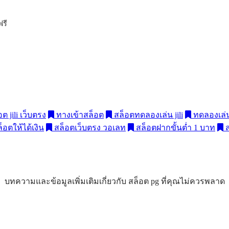
ฟรี
ต jili เว็บตรง
ทางเข้าสล็อต
สล็อตทดลองเล่น jili
ทดลองเล่น
็อตให้ได้เงิน
สล็อตเว็บตรง วอเลท
สล็อตฝากขั้นต่ำ 1 บาท
ส
บทความและข้อมูลเพิ่มเติมเกี่ยวกับ สล็อต pg ที่คุณไม่ควรพลาด