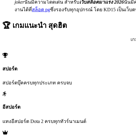
joker
นั้นมีความโดดเด่น สำหรับ
เว็บสล็อตมาแรง 2026
นั้นม
งานได้ที่
สล็อต pg
ซึ่งรองรับทุกอุปกรณ์ โดย KD15 เป็นเว็บต
🏆 เกมแนะนำ
สุดฮิต
เก
สปอร์ต
สปอร์ตบุ๊คครบทุกประเภท ครบจบ
อีสปอร์ต
แทงอีสปอร์ต Dota 2 ครบทุกทัวร์นาเมนต์