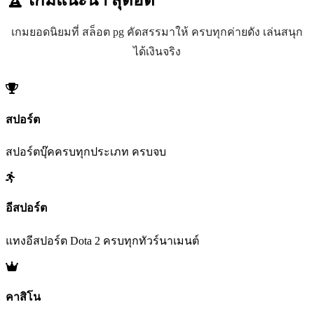
เกมยอดนิยมที่ สล็อต pg คัดสรรมาให้ ครบทุกค่ายดัง เล่นสนุก
ได้เงินจริง
สปอร์ต
สปอร์ตบุ๊คครบทุกประเภท ครบจบ
อีสปอร์ต
แทงอีสปอร์ต Dota 2 ครบทุกทัวร์นาเมนต์
คาสิโน