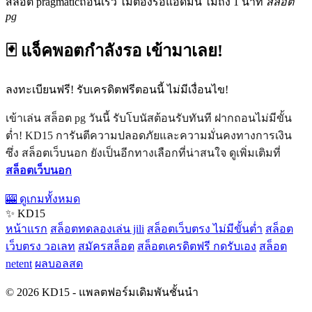
สล็อต pragmaticถอนเร็ว ไม่ต้องรอแอดมิน ไม่ถึง 1 นาที
สล็อต
pg
🃏 แจ็คพอตกำลังรอ เข้ามาเลย!
ลงทะเบียนฟรี! รับเครดิตฟรีตอนนี้ ไม่มีเงื่อนไข!
เข้าเล่น สล็อต pg วันนี้ รับโบนัสต้อนรับทันที ฝากถอนไม่มีขั้น
ต่ำ! KD15 การันตีความปลอดภัยและความมั่นคงทางการเงิน
ซึ่ง สล็อตเว็บนอก ยังเป็นอีกทางเลือกที่น่าสนใจ ดูเพิ่มเติมที่
สล็อตเว็บนอก
🎰 ดูเกมทั้งหมด
✨ KD15
หน้าแรก
สล็อตทดลองเล่น jili
สล็อตเว็บตรง ไม่มีขั้นต่ำ
สล็อต
เว็บตรง วอเลท
สมัครสล็อต
สล็อตเครดิตฟรี กดรับเอง
สล็อต
netent
ผลบอลสด
© 2026 KD15 - แพลตฟอร์มเดิมพันชั้นนำ