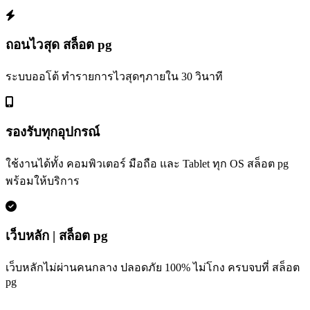
ถอนไวสุด สล็อต pg
ระบบออโต้ ทำรายการไวสุดๆภายใน 30 วินาที
รองรับทุกอุปกรณ์
ใช้งานได้ทั้ง คอมพิวเตอร์ มือถือ และ Tablet ทุก OS สล็อต pg
พร้อมให้บริการ
เว็บหลัก | สล็อต pg
เว็บหลักไม่ผ่านคนกลาง ปลอดภัย 100% ไม่โกง ครบจบที่ สล็อต
pg