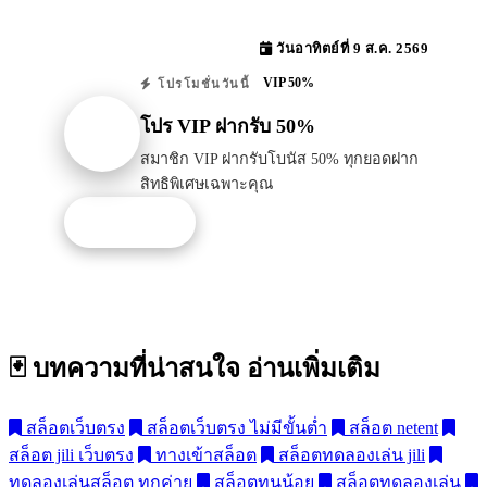
วันอาทิตย์ที่ 9 ส.ค. 2569
VIP 50%
โปรโมชั่นวันนี้
โปร VIP ฝากรับ 50%
สมาชิก VIP ฝากรับโบนัส 50% ทุกยอดฝาก
สิทธิพิเศษเฉพาะคุณ
รับโปรนี้
🃏 บทความที่น่าสนใจ
อ่านเพิ่มเติม
สล็อตเว็บตรง
สล็อตเว็บตรง ไม่มีขั้นต่ำ
สล็อต netent
สล็อต jili เว็บตรง
ทางเข้าสล็อต
สล็อตทดลองเล่น jili
ทดลองเล่นสล็อต ทุกค่าย
สล็อตทุนน้อย
สล็อตทดลองเล่น