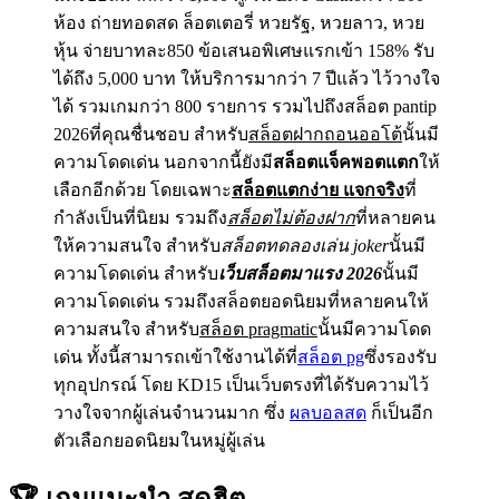
ห้อง ถ่ายทอดสด ล็อตเตอรี่ หวยรัฐ, หวยลาว, หวย
หุ้น จ่ายบาทละ850 ข้อเสนอพิเศษแรกเข้า 158% รับ
ได้ถึง 5,000 บาท ให้บริการมากว่า 7 ปีแล้ว ไว้วางใจ
ได้ รวมเกมกว่า 800 รายการ รวมไปถึงสล็อต pantip
2026ที่คุณชื่นชอบ สำหรับ
สล็อตฝากถอนออโต้
นั้นมี
ความโดดเด่น นอกจากนี้ยังมี
สล็อตแจ็คพอตแตก
ให้
เลือกอีกด้วย โดยเฉพาะ
สล็อตแตกง่าย แจกจริง
ที่
กำลังเป็นที่นิยม รวมถึง
สล็อตไม่ต้องฝาก
ที่หลายคน
ให้ความสนใจ สำหรับ
สล็อตทดลองเล่น joker
นั้นมี
ความโดดเด่น สำหรับ
เว็บสล็อตมาแรง 2026
นั้นมี
ความโดดเด่น รวมถึงสล็อตยอดนิยมที่หลายคนให้
ความสนใจ สำหรับ
สล็อต pragmatic
นั้นมีความโดด
เด่น ทั้งนี้สามารถเข้าใช้งานได้ที่
สล็อต pg
ซึ่งรองรับ
ทุกอุปกรณ์ โดย KD15 เป็นเว็บตรงที่ได้รับความไว้
วางใจจากผู้เล่นจำนวนมาก ซึ่ง
ผลบอลสด
ก็เป็นอีก
ตัวเลือกยอดนิยมในหมู่ผู้เล่น
🏆 เกมแนะนำ
สุดฮิต