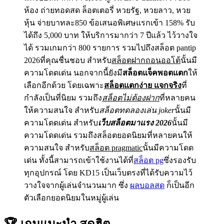
ห้อง ถ่ายทอดสด ล็อตเตอรี่ หวยรัฐ, หวยลาว, หวย
หุ้น จ่ายบาทละ850 ข้อเสนอพิเศษแรกเข้า 158% รับ
ได้ถึง 5,000 บาท ให้บริการมากว่า 7 ปีแล้ว ไว้วางใจ
ได้ รวมเกมกว่า 800 รายการ รวมไปถึงสล็อต pantip
2026ที่คุณชื่นชอบ สำหรับ
สล็อตฝากถอนออโต้
นั้นมี
ความโดดเด่น นอกจากนี้ยังมี
สล็อตแจ็คพอตแตก
ให้
เลือกอีกด้วย โดยเฉพาะ
สล็อตแตกง่าย แจกจริง
ที่
กำลังเป็นที่นิยม รวมถึง
สล็อตไม่ต้องฝาก
ที่หลายคน
ให้ความสนใจ สำหรับ
สล็อตทดลองเล่น joker
นั้นมี
ความโดดเด่น สำหรับ
เว็บสล็อตมาแรง 2026
นั้นมี
ความโดดเด่น รวมถึงสล็อตยอดนิยมที่หลายคนให้
ความสนใจ สำหรับ
สล็อต pragmatic
นั้นมีความโดด
เด่น ทั้งนี้สามารถเข้าใช้งานได้ที่
สล็อต pg
ซึ่งรองรับ
ทุกอุปกรณ์ โดย KD15 เป็นเว็บตรงที่ได้รับความไว้
วางใจจากผู้เล่นจำนวนมาก ซึ่ง
ผลบอลสด
ก็เป็นอีก
ตัวเลือกยอดนิยมในหมู่ผู้เล่น
🏆 เกมแนะนำ
สุดฮิต