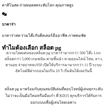
คาสิโนสด ถ่ายทอดสดระดับโลก คุณภาพสูง
บาคาร่า
บาคาร่าสด ร่วมโต๊ะกับดีลเลอร์มืออาชีพ ภาพคมชัด
ทำไมต้องเลือก
สล็อต pg
ความโดดเด่นของสล็อต pg บาคาร่ามากกว่า 500 โต๊ะ Live
สล็อตกว่า 5,000 เกมพนัน ค่ายชั้นนำ หวยออนไลน์ ไทย, ลาว,
ฮานอย จ่ายบาทละ950 เปิดให้บริการมามากกว่า 11 ปี ระบบ
อัตโนมัติฝากถอนไม่เกิน 10 วิ เริ่มต้นได้เลยวันนี้
สล็อต pg มาพร้อมกับคุณสมบัติเด่นที่ตอบโจทย์ผู้เล่นทุกระดับ
ไม่ว่าจะเป็นมือใหม่หรือมือเก๋า ที่ KD15 ทุกบริการได้รับการ
ออกแบบเพื่อผู้เล่นโดยเฉพาะ