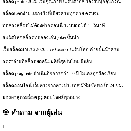
สล็อต pantip 2026 เว็บคุณภาพระดับสากล รองรับทุกอุปกรณ์
สล็อตแตกง่าย แจกจริงที่เดียวครบทุกค่าย ครบจบ
ทดลองสล็อตไม่ต้องฝากตอนนี้ ระบบออโต้ 41 วินาที
สัมผัสโลกสล็อตทดลองเล่น jokerชั้นนำ
เว็บสล็อตมาแรง 2026Live Casino ระดับโลก ค่ายชั้นนำครบ
อัตราจ่ายที่สล็อตยอดนิยมดีที่สุดในไทย ยืนยัน
สล็อต pragmaticดำเนินกิจการกว่า 10 ปี ไม่เคยถูกร้องเรียน
สล็อตออนไลน์ เว็บตรงจากต่างประเทศ มีทีมซัพพอร์ต 24 ชม.
มองหาสูตรสล็อต pg ตอบโจทย์ทุกอย่าง
🎯 คำถาม
จากผู้เล่น
1