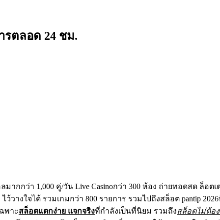
ิการตลอด 24 ชม.
อลมากกว่า 1,000 คู่/วัน Live Casinoกว่า 300 ห้อง ถ่ายทอดสด ล็อต
้ว ไว้วางใจได้ รวมเกมกว่า 800 รายการ รวมไปถึงสล็อต pantip 2026
ยเฉพาะ
สล็อตแตกง่าย แจกจริง
ที่กำลังเป็นที่นิยม รวมถึง
สล็อตไม่ต้อ