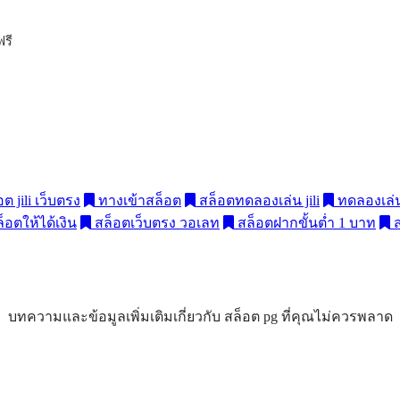
ฟรี
ต jili เว็บตรง
ทางเข้าสล็อต
สล็อตทดลองเล่น jili
ทดลองเล่น
็อตให้ได้เงิน
สล็อตเว็บตรง วอเลท
สล็อตฝากขั้นต่ำ 1 บาท
ส
บทความและข้อมูลเพิ่มเติมเกี่ยวกับ สล็อต pg ที่คุณไม่ควรพลาด