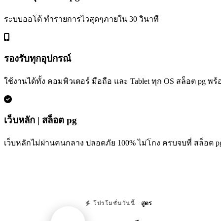
ระบบออโต้ ทำรายการไวสุดๆภายใน 30 วินาที
รองรับทุกอุปกรณ์
ใช้งานได้ทั้ง คอมพิวเตอร์ มือถือ และ Tablet ทุก OS สล็อต pg พร
เว็บหลัก | สล็อต pg
เว็บหลักไม่ผ่านคนกลาง ปลอดภัย 100% ไม่โกง ครบจบที่ สล็อต p
สูตร
โปรโมชั่นวันนี้