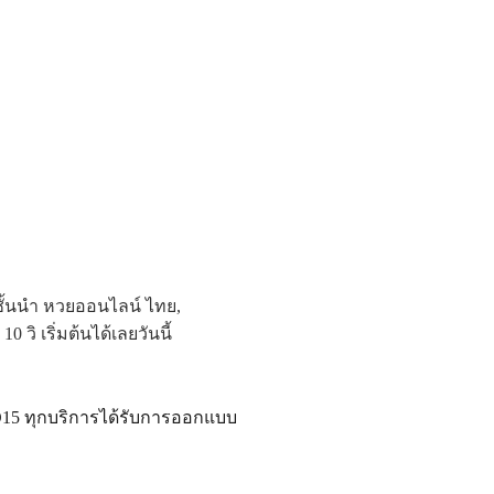
ชั้นนำ หวยออนไลน์ ไทย,
ิ เริ่มต้นได้เลยวันนี้
่ KD15 ทุกบริการได้รับการออกแบบ