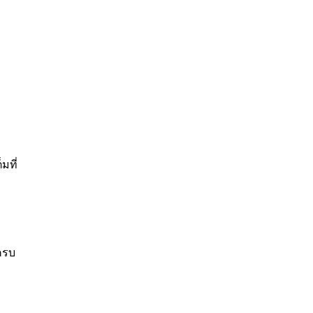
มที่
้ครบ