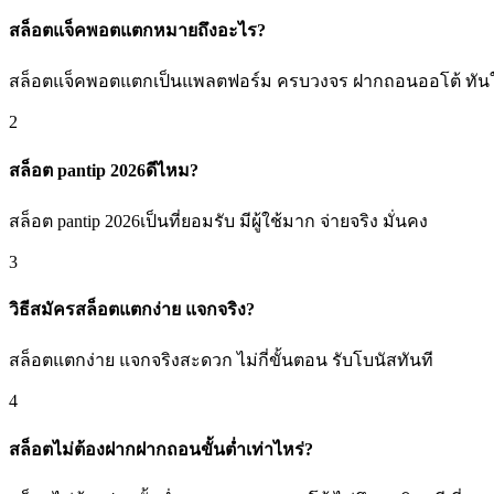
สล็อตแจ็คพอตแตกหมายถึงอะไร?
สล็อตแจ็คพอตแตกเป็นแพลตฟอร์ม ครบวงจร ฝากถอนออโต้ ทันใจ
2
สล็อต pantip 2026ดีไหม?
สล็อต pantip 2026เป็นที่ยอมรับ มีผู้ใช้มาก จ่ายจริง มั่นคง
3
วิธีสมัครสล็อตแตกง่าย แจกจริง?
สล็อตแตกง่าย แจกจริงสะดวก ไม่กี่ขั้นตอน รับโบนัสทันที
4
สล็อตไม่ต้องฝากฝากถอนขั้นต่ำเท่าไหร่?