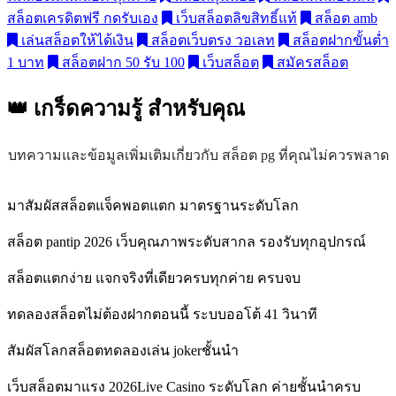
สล็อตเครดิตฟรี กดรับเอง
เว็บสล็อตลิขสิทธิ์แท้
สล็อต amb
เล่นสล็อตให้ได้เงิน
สล็อตเว็บตรง วอเลท
สล็อตฝากขั้นต่ำ
1 บาท
สล็อตฝาก 50 รับ 100
เว็บสล็อต
สมัครสล็อต
👑 เกร็ดความรู้
สำหรับคุณ
บทความและข้อมูลเพิ่มเติมเกี่ยวกับ สล็อต pg ที่คุณไม่ควรพลาด
มาสัมผัสสล็อตแจ็คพอตแตก มาตรฐานระดับโลก
สล็อต pantip 2026 เว็บคุณภาพระดับสากล รองรับทุกอุปกรณ์
สล็อตแตกง่าย แจกจริงที่เดียวครบทุกค่าย ครบจบ
ทดลองสล็อตไม่ต้องฝากตอนนี้ ระบบออโต้ 41 วินาที
สัมผัสโลกสล็อตทดลองเล่น jokerชั้นนำ
เว็บสล็อตมาแรง 2026Live Casino ระดับโลก ค่ายชั้นนำครบ