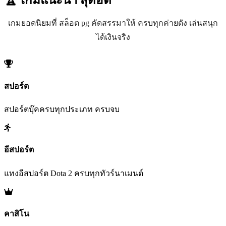
เกมยอดนิยมที่ สล็อต pg คัดสรรมาให้ ครบทุกค่ายดัง เล่นสนุก
ได้เงินจริง
สปอร์ต
สปอร์ตบุ๊คครบทุกประเภท ครบจบ
อีสปอร์ต
แทงอีสปอร์ต Dota 2 ครบทุกทัวร์นาเมนต์
คาสิโน