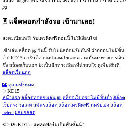
สล็อต pragmaticถอนเร็ว ไม่ต้องรอแอดมิน ไม่ถึง 1 นาที
สล็อต
pg
🃏 แจ็คพอตกำลังรอ เข้ามาเลย!
ลงทะเบียนฟรี! รับเครดิตฟรีตอนนี้ ไม่มีเงื่อนไข!
เข้าเล่น สล็อต pg วันนี้ รับโบนัสต้อนรับทันที ฝากถอนไม่มีขั้น
ต่ำ! KD15 การันตีความปลอดภัยและความมั่นคงทางการเงิน
ซึ่ง สล็อตเว็บนอก ยังเป็นอีกทางเลือกที่น่าสนใจ ดูเพิ่มเติมที่
สล็อตเว็บนอก
🎰 ดูเกมทั้งหมด
✨ KD15
หน้าแรก
สล็อตทดลองเล่น jili
สล็อตเว็บตรง ไม่มีขั้นต่ำ
สล็อต
เว็บตรง วอเลท
สมัครสล็อต
สล็อตเครดิตฟรี กดรับเอง
สล็อต
netent
ผลบอลสด
© 2026 KD15 - แพลตฟอร์มเดิมพันชั้นนำ