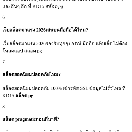
และอื่นๆ อีก ที่ KD15
สล็อต pg
6
เว็บสล็อตมาแรง 2026เล่นบนมือถือได้ไหม?
เว็บสล็อตมาแรง 2026รองรับทุกอุปกรณ์ มือถือ แท็บเล็ต ไม่ต้อง
โหลดแอป สล็อต pg
7
สล็อตยอดนิยมปลอดภัยไหม?
สล็อตยอดนิยมปลอดภัย 100% เข้ารหัส SSL ข้อมูลไม่รั่วไหล ที่
KD15
สล็อต pg
8
สล็อต pragmaticถอนกี่นาที?