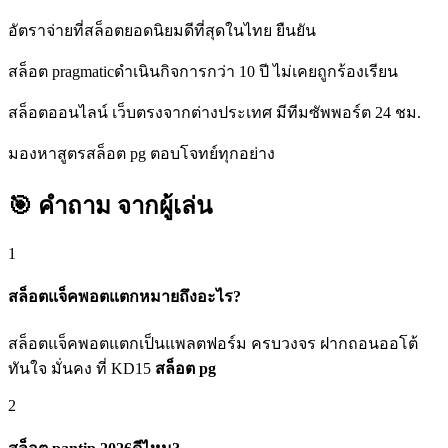
อัตราจ่ายที่สล็อตยอดนิยมดีที่สุดในไทย ยืนยัน
สล็อต pragmaticดำเนินกิจการกว่า 10 ปี ไม่เคยถูกร้องเรียน
สล็อตออนไลน์ เว็บตรงจากต่างประเทศ มีทีมซัพพอร์ต 24 ชม.
มองหาสูตรสล็อต pg ตอบโจทย์ทุกอย่าง
🎯 คำถาม
จากผู้เล่น
1
สล็อตแจ็คพอตแตกหมายถึงอะไร?
สล็อตแจ็คพอตแตกเป็นแพลตฟอร์ม ครบวงจร ฝากถอนออโต้
ทันใจ มั่นคง ที่ KD15
สล็อต pg
2