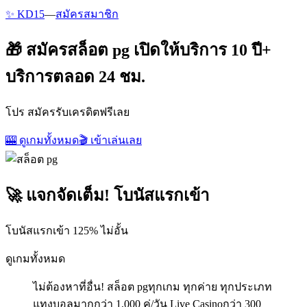
✨ KD15
—
สมัครสมาชิก
🎁 สมัครสล็อต pg เปิดให้บริการ 10 ปี+
บริการตลอด 24 ชม.
โปร สมัครรับเครดิตฟรีเลย
🎰 ดูเกมทั้งหมด
🎬 เข้าเล่นเลย
🚀 แจกจัดเต็ม! โบนัสแรกเข้า
โบนัสแรกเข้า 125% ไม่อั้น
ดูเกมทั้งหมด
ไม่ต้องหาที่อื่น! สล็อต pgทุกเกม ทุกค่าย ทุกประเภท
แทงบอลมากกว่า 1,000 คู่/วัน Live Casinoกว่า 300