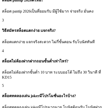
สล็อต pantip 2026ดีไหม?
สล็อต pantip 2026เป็นที่ยอมรับ มีผู้ใช้มาก จ่ายจริง มั่นคง
3
วิธีสมัครสล็อตแตกง่าย แจกจริง?
สล็อตแตกง่าย แจกจริงสะดวก ไม่กี่ขั้นตอน รับโบนัสทันที
4
สล็อตไม่ต้องฝากฝากถอนขั้นต่ำเท่าไหร่?
สล็อตไม่ต้องฝากขั้นต่ำ 10 บาท ระบบออโต้ ไม่ถึง 30 วินาที ที่
KD15
5
สล็อตทดลองเล่น jokerมีโปรโมชั่นอะไรบ้าง?
สล็อตทดลองเล่น jokerมีโปรมากมาย โบนัสต้อนรับ โบนัสฝาก