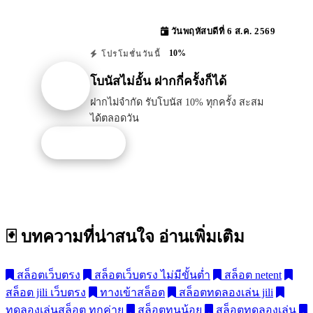
วันพฤหัสบดีที่ 6 ส.ค. 2569
10%
โปรโมชั่นวันนี้
โบนัสไม่อั้น ฝากกี่ครั้งก็ได้
ฝากไม่จำกัด รับโบนัส 10% ทุกครั้ง สะสม
ได้ตลอดวัน
รับโปรนี้
🃏 บทความที่น่าสนใจ
อ่านเพิ่มเติม
สล็อตเว็บตรง
สล็อตเว็บตรง ไม่มีขั้นต่ำ
สล็อต netent
สล็อต jili เว็บตรง
ทางเข้าสล็อต
สล็อตทดลองเล่น jili
ทดลองเล่นสล็อต ทุกค่าย
สล็อตทุนน้อย
สล็อตทดลองเล่น