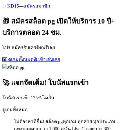
✨ KD15
—
สมัครสมาชิก
🎁 สมัครสล็อต pg เปิดให้บริการ 10 ปี+
บริการตลอด 24 ชม.
โปร สมัครรับเครดิตฟรีเลย
🎰 ดูเกมทั้งหมด
🎬 เข้าเล่นเลย
🚀 แจกจัดเต็ม! โบนัสแรกเข้า
โบนัสแรกเข้า 125% ไม่อั้น
ดูเกมทั้งหมด
ไม่ต้องหาที่อื่น! สล็อต pgทุกเกม ทุกค่าย ทุกประเภท
แทงบอลมากกว่า 1,000 คู่/วัน Live Casinoกว่า 300