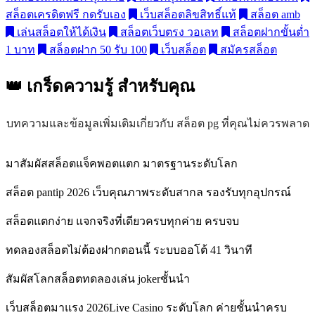
สล็อตเครดิตฟรี กดรับเอง
เว็บสล็อตลิขสิทธิ์แท้
สล็อต amb
เล่นสล็อตให้ได้เงิน
สล็อตเว็บตรง วอเลท
สล็อตฝากขั้นต่ำ
1 บาท
สล็อตฝาก 50 รับ 100
เว็บสล็อต
สมัครสล็อต
👑 เกร็ดความรู้
สำหรับคุณ
บทความและข้อมูลเพิ่มเติมเกี่ยวกับ สล็อต pg ที่คุณไม่ควรพลาด
มาสัมผัสสล็อตแจ็คพอตแตก มาตรฐานระดับโลก
สล็อต pantip 2026 เว็บคุณภาพระดับสากล รองรับทุกอุปกรณ์
สล็อตแตกง่าย แจกจริงที่เดียวครบทุกค่าย ครบจบ
ทดลองสล็อตไม่ต้องฝากตอนนี้ ระบบออโต้ 41 วินาที
สัมผัสโลกสล็อตทดลองเล่น jokerชั้นนำ
เว็บสล็อตมาแรง 2026Live Casino ระดับโลก ค่ายชั้นนำครบ