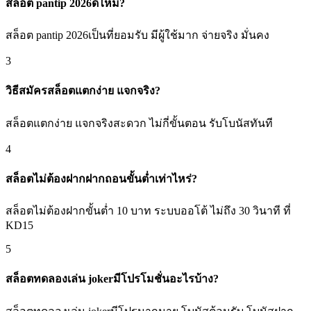
สล็อต pantip 2026ดีไหม?
สล็อต pantip 2026เป็นที่ยอมรับ มีผู้ใช้มาก จ่ายจริง มั่นคง
3
วิธีสมัครสล็อตแตกง่าย แจกจริง?
สล็อตแตกง่าย แจกจริงสะดวก ไม่กี่ขั้นตอน รับโบนัสทันที
4
สล็อตไม่ต้องฝากฝากถอนขั้นต่ำเท่าไหร่?
สล็อตไม่ต้องฝากขั้นต่ำ 10 บาท ระบบออโต้ ไม่ถึง 30 วินาที ที่
KD15
5
สล็อตทดลองเล่น jokerมีโปรโมชั่นอะไรบ้าง?