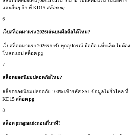
สล็อตทดลองเล่น jokerมีโปรมากมาย โบนัสต้อนรับ โบนัสฝาก
และอื่นๆ อีก ที่ KD15
สล็อต pg
6
เว็บสล็อตมาแรง 2026เล่นบนมือถือได้ไหม?
เว็บสล็อตมาแรง 2026รองรับทุกอุปกรณ์ มือถือ แท็บเล็ต ไม่ต้อง
โหลดแอป สล็อต pg
7
สล็อตยอดนิยมปลอดภัยไหม?
สล็อตยอดนิยมปลอดภัย 100% เข้ารหัส SSL ข้อมูลไม่รั่วไหล ที่
KD15
สล็อต pg
8
สล็อต pragmaticถอนกี่นาที?