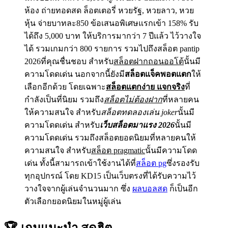
ห้อง ถ่ายทอดสด ล็อตเตอรี่ หวยรัฐ, หวยลาว, หวย
หุ้น จ่ายบาทละ850 ข้อเสนอพิเศษแรกเข้า 158% รับ
ได้ถึง 5,000 บาท ให้บริการมากว่า 7 ปีแล้ว ไว้วางใจ
ได้ รวมเกมกว่า 800 รายการ รวมไปถึงสล็อต pantip
2026ที่คุณชื่นชอบ สำหรับ
สล็อตฝากถอนออโต้
นั้นมี
ความโดดเด่น นอกจากนี้ยังมี
สล็อตแจ็คพอตแตก
ให้
เลือกอีกด้วย โดยเฉพาะ
สล็อตแตกง่าย แจกจริง
ที่
กำลังเป็นที่นิยม รวมถึง
สล็อตไม่ต้องฝาก
ที่หลายคน
ให้ความสนใจ สำหรับ
สล็อตทดลองเล่น joker
นั้นมี
ความโดดเด่น สำหรับ
เว็บสล็อตมาแรง 2026
นั้นมี
ความโดดเด่น รวมถึงสล็อตยอดนิยมที่หลายคนให้
ความสนใจ สำหรับ
สล็อต pragmatic
นั้นมีความโดด
เด่น ทั้งนี้สามารถเข้าใช้งานได้ที่
สล็อต pg
ซึ่งรองรับ
ทุกอุปกรณ์ โดย KD15 เป็นเว็บตรงที่ได้รับความไว้
วางใจจากผู้เล่นจำนวนมาก ซึ่ง
ผลบอลสด
ก็เป็นอีก
ตัวเลือกยอดนิยมในหมู่ผู้เล่น
🏆 เกมแนะนำ
สุดฮิต