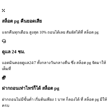
สล็อต pg คืนยอดเสีย
แจกคืนทุกเดือน สูงสุด 10% ถอนได้เลย สัมผัสได้ที่ สล็อต pg
ดูแล 24 ชม.
แอดมินคอยดูแล24/7 ทั้งกลางวันกลางคืน ซึ่ง สล็อต pg จัดมาให้
เต็มที่
ฝากถอนเท่าไหร่ก็ได้ สล็อต pg
ฝากถอนไม่มีขั้นต่ำ เริ่มต้นเพียง 1 บาท ก็ลองได้ ที่ สล็อต pg มีให้
ครบ