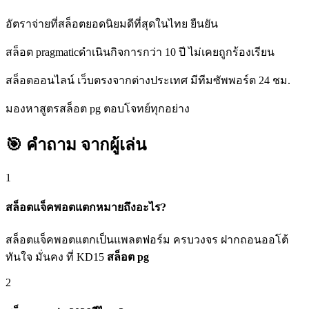
อัตราจ่ายที่สล็อตยอดนิยมดีที่สุดในไทย ยืนยัน
สล็อต pragmaticดำเนินกิจการกว่า 10 ปี ไม่เคยถูกร้องเรียน
สล็อตออนไลน์ เว็บตรงจากต่างประเทศ มีทีมซัพพอร์ต 24 ชม.
มองหาสูตรสล็อต pg ตอบโจทย์ทุกอย่าง
🎯 คำถาม
จากผู้เล่น
1
สล็อตแจ็คพอตแตกหมายถึงอะไร?
สล็อตแจ็คพอตแตกเป็นแพลตฟอร์ม ครบวงจร ฝากถอนออโต้
ทันใจ มั่นคง ที่ KD15
สล็อต pg
2