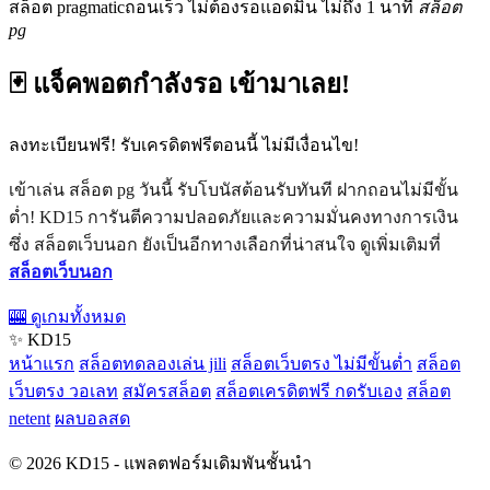
สล็อต pragmaticถอนเร็ว ไม่ต้องรอแอดมิน ไม่ถึง 1 นาที
สล็อต
pg
🃏 แจ็คพอตกำลังรอ เข้ามาเลย!
ลงทะเบียนฟรี! รับเครดิตฟรีตอนนี้ ไม่มีเงื่อนไข!
เข้าเล่น สล็อต pg วันนี้ รับโบนัสต้อนรับทันที ฝากถอนไม่มีขั้น
ต่ำ! KD15 การันตีความปลอดภัยและความมั่นคงทางการเงิน
ซึ่ง สล็อตเว็บนอก ยังเป็นอีกทางเลือกที่น่าสนใจ ดูเพิ่มเติมที่
สล็อตเว็บนอก
🎰 ดูเกมทั้งหมด
✨ KD15
หน้าแรก
สล็อตทดลองเล่น jili
สล็อตเว็บตรง ไม่มีขั้นต่ำ
สล็อต
เว็บตรง วอเลท
สมัครสล็อต
สล็อตเครดิตฟรี กดรับเอง
สล็อต
netent
ผลบอลสด
© 2026 KD15 - แพลตฟอร์มเดิมพันชั้นนำ