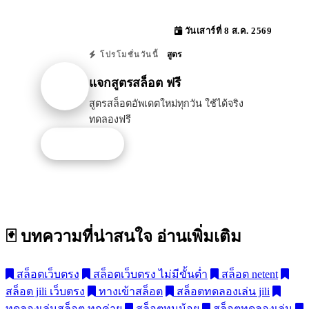
วันเสาร์ที่ 8 ส.ค. 2569
สูตร
โปรโมชั่นวันนี้
แจกสูตรสล็อต ฟรี
สูตรสล็อตอัพเดตใหม่ทุกวัน ใช้ได้จริง
ทดลองฟรี
รับโปรนี้
🃏 บทความที่น่าสนใจ
อ่านเพิ่มเติม
สล็อตเว็บตรง
สล็อตเว็บตรง ไม่มีขั้นต่ำ
สล็อต netent
สล็อต jili เว็บตรง
ทางเข้าสล็อต
สล็อตทดลองเล่น jili
ทดลองเล่นสล็อต ทุกค่าย
สล็อตทุนน้อย
สล็อตทดลองเล่น