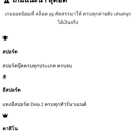
เกมยอดนิยมที่ สล็อต pg คัดสรรมาให้ ครบทุกค่ายดัง เล่นสนุก
ได้เงินจริง
สปอร์ต
สปอร์ตบุ๊คครบทุกประเภท ครบจบ
อีสปอร์ต
แทงอีสปอร์ต Dota 2 ครบทุกทัวร์นาเมนต์
คาสิโน