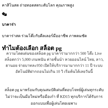
คาสิโนสด ถ่ายทอดสดระดับโลก คุณภาพสูง
บาคาร่า
บาคาร่าสด ร่วมโต๊ะกับดีลเลอร์มืออาชีพ ภาพคมชัด
ทำไมต้องเลือก
สล็อต pg
ความโดดเด่นของสล็อต pg บาคาร่ามากกว่า 500 โต๊ะ Live
สล็อตกว่า 5,000 เกมพนัน ค่ายชั้นนำ หวยออนไลน์ ไทย, ลาว,
ฮานอย จ่ายบาทละ950 เปิดให้บริการมามากกว่า 11 ปี ระบบ
อัตโนมัติฝากถอนไม่เกิน 10 วิ เริ่มต้นได้เลยวันนี้
สล็อต pg มาพร้อมกับคุณสมบัติเด่นที่ตอบโจทย์ผู้เล่นทุกระดับ
ไม่ว่าจะเป็นมือใหม่หรือมือเก๋า ที่ KD15 ทุกบริการได้รับการ
ออกแบบเพื่อผู้เล่นโดยเฉพาะ