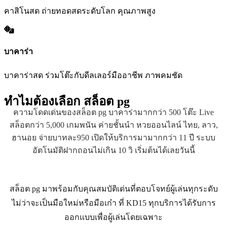
คาสิโนสด ถ่ายทอดสดระดับโลก คุณภาพสูง
บาคาร่า
บาคาร่าสด ร่วมโต๊ะกับดีลเลอร์มืออาชีพ ภาพคมชัด
ทำไมต้องเลือก
สล็อต pg
ความโดดเด่นของสล็อต pg บาคาร่ามากกว่า 500 โต๊ะ Live
สล็อตกว่า 5,000 เกมพนัน ค่ายชั้นนำ หวยออนไลน์ ไทย, ลาว,
ฮานอย จ่ายบาทละ950 เปิดให้บริการมามากกว่า 11 ปี ระบบ
อัตโนมัติฝากถอนไม่เกิน 10 วิ เริ่มต้นได้เลยวันนี้
สล็อต pg มาพร้อมกับคุณสมบัติเด่นที่ตอบโจทย์ผู้เล่นทุกระดับ
ไม่ว่าจะเป็นมือใหม่หรือมือเก๋า ที่ KD15 ทุกบริการได้รับการ
ออกแบบเพื่อผู้เล่นโดยเฉพาะ