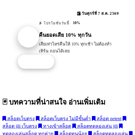
วันศุกร์ที่ 7 ส.ค. 2569
10%
โปรโมชั่นวันนี้
คืนยอดเสีย 10% ทุกวัน
เสียเท่าไหร่คืนให้ 10% ทุกเช้า ไม่ต้องทำ
เทิร์น ถอนได้เลย
รับโปรนี้
🃏 บทความที่น่าสนใจ
อ่านเพิ่มเติม
สล็อตเว็บตรง
สล็อตเว็บตรง ไม่มีขั้นต่ำ
สล็อต netent
สล็อต jili เว็บตรง
ทางเข้าสล็อต
สล็อตทดลองเล่น jili
ทดลองเล่นสล็อต ทุกค่าย
สล็อตทุนน้อย
สล็อตทดลองเล่น