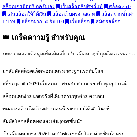
สล็อตเครดิตฟรี กดรับเอง
เว็บสล็อตลิขสิทธิ์แท้
สล็อต amb
เล่นสล็อตให้ได้เงิน
สล็อตเว็บตรง วอเลท
สล็อตฝากขั้นต่ำ
1 บาท
สล็อตฝาก 50 รับ 100
เว็บสล็อต
สมัครสล็อต
👑 เกร็ดความรู้
สำหรับคุณ
บทความและข้อมูลเพิ่มเติมเกี่ยวกับ สล็อต pg ที่คุณไม่ควรพลาด
มาสัมผัสสล็อตแจ็คพอตแตก มาตรฐานระดับโลก
สล็อต pantip 2026 เว็บคุณภาพระดับสากล รองรับทุกอุปกรณ์
สล็อตแตกง่าย แจกจริงที่เดียวครบทุกค่าย ครบจบ
ทดลองสล็อตไม่ต้องฝากตอนนี้ ระบบออโต้ 41 วินาที
สัมผัสโลกสล็อตทดลองเล่น jokerชั้นนำ
เว็บสล็อตมาแรง 2026Live Casino ระดับโลก ค่ายชั้นนำครบ