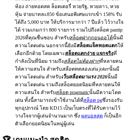
ห้อง ถ่ายทอดสด ล็อตเตอรี่ หวยรัฐ, หวยลาว, หวย
หุ้น จ่ายบาทละ850 ข้อเสนอพิเศษแรกเข้า 158% รับ
ได้ถึง 5,000 บาท ให้บริการมากว่า 7 ปีแล้ว ไว้วางใจ
ได้ รวมเกมกว่า 800 รายการ รวมไปถึงสล็อต pantip
2026ที่คุณชื่นชอบ สำหรับ
สล็อตฝากถอนออโต้
นั้นมี
ความโดดเด่น นอกจากนี้ยังมี
สล็อตแจ็คพอตแตก
ให้
เลือกอีกด้วย โดยเฉพาะ
สล็อตแตกง่าย แจกจริง
ที่
กำลังเป็นที่นิยม รวมถึง
สล็อตไม่ต้องฝาก
ที่หลายคน
ให้ความสนใจ สำหรับ
สล็อตทดลองเล่น joker
นั้นมี
ความโดดเด่น สำหรับ
เว็บสล็อตมาแรง 2026
นั้นมี
ความโดดเด่น รวมถึงสล็อตยอดนิยมที่หลายคนให้
ความสนใจ สำหรับ
สล็อต pragmatic
นั้นมีความโดด
เด่น ทั้งนี้สามารถเข้าใช้งานได้ที่
สล็อต pg
ซึ่งรองรับ
ทุกอุปกรณ์ โดย KD15 เป็นเว็บตรงที่ได้รับความไว้
วางใจจากผู้เล่นจำนวนมาก ซึ่ง
ผลบอลสด
ก็เป็นอีก
ตัวเลือกยอดนิยมในหมู่ผู้เล่น
🏆 เกมแนะนำ
สุดฮิต