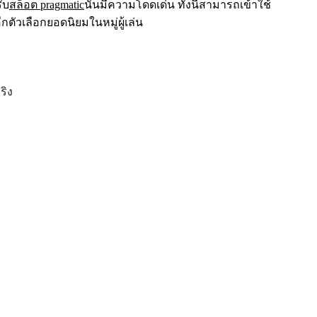
ับ
สล็อต pragmatic
นั้นมีความโดดเด่น ทั้งนี้สามารถเข้าใช้
ีกตัวเลือกยอดนิยมในหมู่ผู้เล่น
ริง