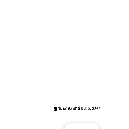
วันพฤหัสบดีที่ 6 ส.ค. 2569