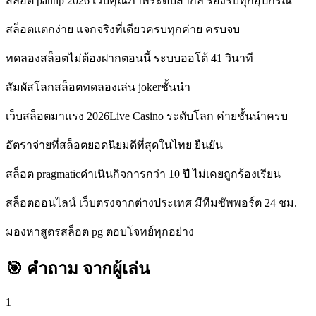
สล็อต pantip 2026 เว็บคุณภาพระดับสากล รองรับทุกอุปกรณ์
สล็อตแตกง่าย แจกจริงที่เดียวครบทุกค่าย ครบจบ
ทดลองสล็อตไม่ต้องฝากตอนนี้ ระบบออโต้ 41 วินาที
สัมผัสโลกสล็อตทดลองเล่น jokerชั้นนำ
เว็บสล็อตมาแรง 2026Live Casino ระดับโลก ค่ายชั้นนำครบ
อัตราจ่ายที่สล็อตยอดนิยมดีที่สุดในไทย ยืนยัน
สล็อต pragmaticดำเนินกิจการกว่า 10 ปี ไม่เคยถูกร้องเรียน
สล็อตออนไลน์ เว็บตรงจากต่างประเทศ มีทีมซัพพอร์ต 24 ชม.
มองหาสูตรสล็อต pg ตอบโจทย์ทุกอย่าง
🎯 คำถาม
จากผู้เล่น
1