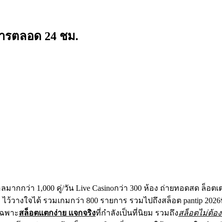
ิการตลอด 24 ชม.
อลมากกว่า 1,000 คู่/วัน Live Casinoกว่า 300 ห้อง ถ่ายทอดสด ล็อต
้ว ไว้วางใจได้ รวมเกมกว่า 800 รายการ รวมไปถึงสล็อต pantip 2026
ยเฉพาะ
สล็อตแตกง่าย แจกจริง
ที่กำลังเป็นที่นิยม รวมถึง
สล็อตไม่ต้อ