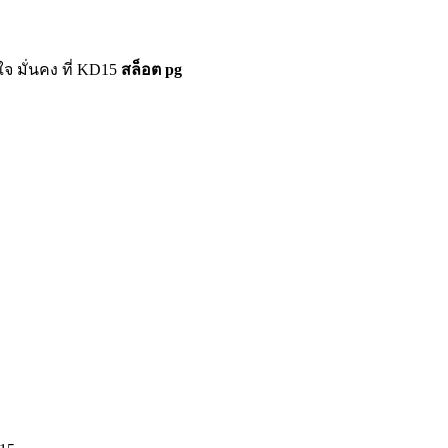
 มั่นคง ที่ KD15
สล็อต pg