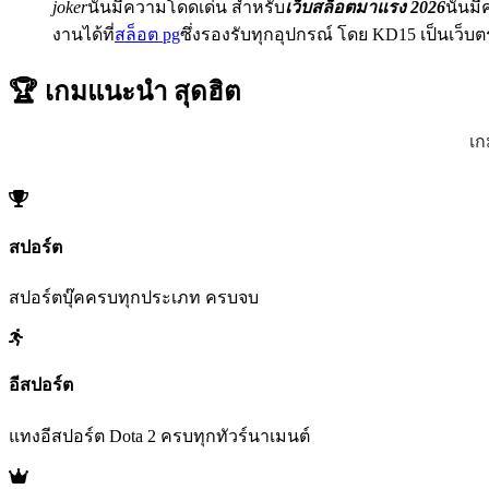
joker
นั้นมีความโดดเด่น สำหรับ
เว็บสล็อตมาแรง 2026
นั้นม
งานได้ที่
สล็อต pg
ซึ่งรองรับทุกอุปกรณ์ โดย KD15 เป็นเว็บต
🏆 เกมแนะนำ
สุดฮิต
เก
สปอร์ต
สปอร์ตบุ๊คครบทุกประเภท ครบจบ
อีสปอร์ต
แทงอีสปอร์ต Dota 2 ครบทุกทัวร์นาเมนต์