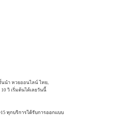
ชั้นนำ หวยออนไลน์ ไทย,
ิ เริ่มต้นได้เลยวันนี้
่ KD15 ทุกบริการได้รับการออกแบบ