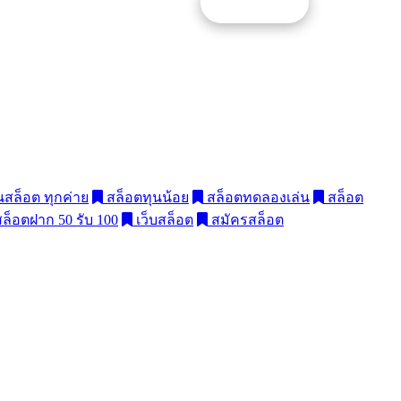
รับโปรนี้
สล็อต ทุกค่าย
สล็อตทุนน้อย
สล็อตทดลองเล่น
สล็อต
ล็อตฝาก 50 รับ 100
เว็บสล็อต
สมัครสล็อต