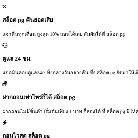
สล็อต pg คืนยอดเสีย
แจกคืนทุกเดือน สูงสุด 10% ถอนได้เลย สัมผัสได้ที่ สล็อต pg
ดูแล 24 ชม.
แอดมินคอยดูแล24/7 ทั้งกลางวันกลางคืน ซึ่ง สล็อต pg จัดมาให้เต็
ฝากถอนเท่าไหร่ก็ได้ สล็อต pg
ฝากถอนไม่มีขั้นต่ำ เริ่มต้นเพียง 1 บาท ก็ลองได้ ที่ สล็อต pg มีให
ถอนไวสุด สล็อต pg