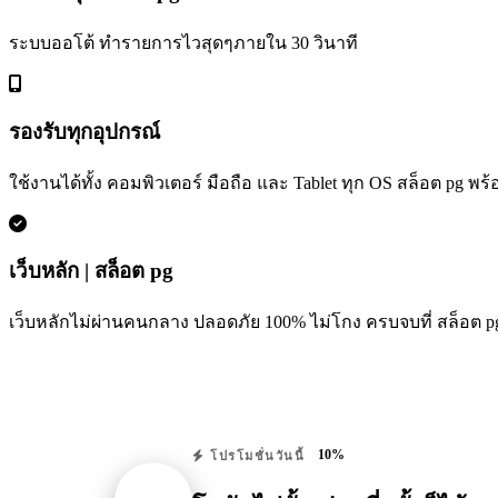
ระบบออโต้ ทำรายการไวสุดๆภายใน 30 วินาที
รองรับทุกอุปกรณ์
ใช้งานได้ทั้ง คอมพิวเตอร์ มือถือ และ Tablet ทุก OS สล็อต pg พร
เว็บหลัก | สล็อต pg
เว็บหลักไม่ผ่านคนกลาง ปลอดภัย 100% ไม่โกง ครบจบที่ สล็อต p
10%
โปรโมชั่นวันนี้