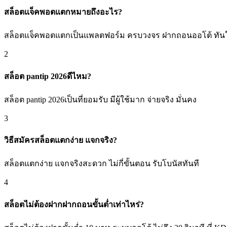
สล็อตแจ็คพอตแตกหมายถึงอะไร?
สล็อตแจ็คพอตแตกเป็นแพลตฟอร์ม ครบวงจร ฝากถอนออโต้ ทันใจ
2
สล็อต pantip 2026ดีไหม?
สล็อต pantip 2026เป็นที่ยอมรับ มีผู้ใช้มาก จ่ายจริง มั่นคง
3
วิธีสมัครสล็อตแตกง่าย แจกจริง?
สล็อตแตกง่าย แจกจริงสะดวก ไม่กี่ขั้นตอน รับโบนัสทันที
4
สล็อตไม่ต้องฝากฝากถอนขั้นต่ำเท่าไหร่?