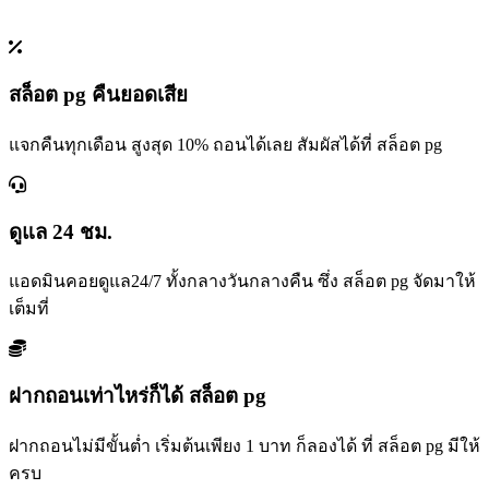
สล็อต pg คืนยอดเสีย
แจกคืนทุกเดือน สูงสุด 10% ถอนได้เลย สัมผัสได้ที่ สล็อต pg
ดูแล 24 ชม.
แอดมินคอยดูแล24/7 ทั้งกลางวันกลางคืน ซึ่ง สล็อต pg จัดมาให้
เต็มที่
ฝากถอนเท่าไหร่ก็ได้ สล็อต pg
ฝากถอนไม่มีขั้นต่ำ เริ่มต้นเพียง 1 บาท ก็ลองได้ ที่ สล็อต pg มีให้
ครบ