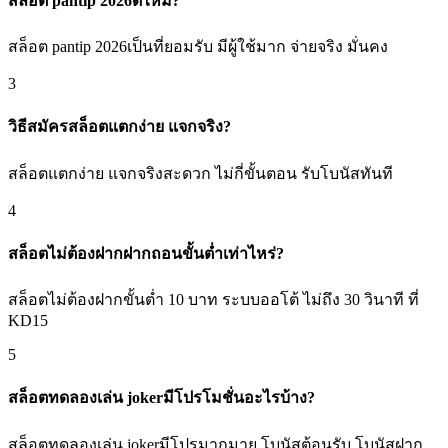
สล็อต pantip 2026ดีไหม?
สล็อต pantip 2026เป็นที่ยอมรับ มีผู้ใช้มาก จ่ายจริง มั่นคง
3
วิธีสมัครสล็อตแตกง่าย แจกจริง?
สล็อตแตกง่าย แจกจริงสะดวก ไม่กี่ขั้นตอน รับโบนัสทันที
4
สล็อตไม่ต้องฝากฝากถอนขั้นต่ำเท่าไหร่?
สล็อตไม่ต้องฝากขั้นต่ำ 10 บาท ระบบออโต้ ไม่ถึง 30 วินาที ที่
KD15
5
สล็อตทดลองเล่น jokerมีโปรโมชั่นอะไรบ้าง?
สล็อตทดลองเล่น jokerมีโปรมากมาย โบนัสต้อนรับ โบนัสฝาก