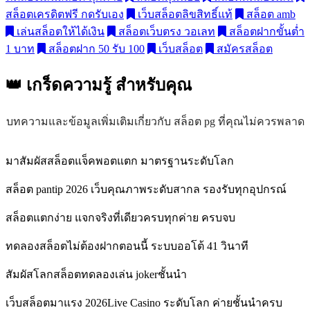
สล็อตเครดิตฟรี กดรับเอง
เว็บสล็อตลิขสิทธิ์แท้
สล็อต amb
เล่นสล็อตให้ได้เงิน
สล็อตเว็บตรง วอเลท
สล็อตฝากขั้นต่ำ
1 บาท
สล็อตฝาก 50 รับ 100
เว็บสล็อต
สมัครสล็อต
👑 เกร็ดความรู้
สำหรับคุณ
บทความและข้อมูลเพิ่มเติมเกี่ยวกับ สล็อต pg ที่คุณไม่ควรพลาด
มาสัมผัสสล็อตแจ็คพอตแตก มาตรฐานระดับโลก
สล็อต pantip 2026 เว็บคุณภาพระดับสากล รองรับทุกอุปกรณ์
สล็อตแตกง่าย แจกจริงที่เดียวครบทุกค่าย ครบจบ
ทดลองสล็อตไม่ต้องฝากตอนนี้ ระบบออโต้ 41 วินาที
สัมผัสโลกสล็อตทดลองเล่น jokerชั้นนำ
เว็บสล็อตมาแรง 2026Live Casino ระดับโลก ค่ายชั้นนำครบ