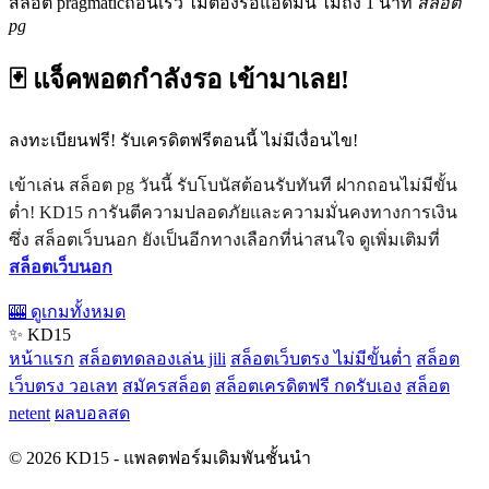
สล็อต pragmaticถอนเร็ว ไม่ต้องรอแอดมิน ไม่ถึง 1 นาที
สล็อต
pg
🃏 แจ็คพอตกำลังรอ เข้ามาเลย!
ลงทะเบียนฟรี! รับเครดิตฟรีตอนนี้ ไม่มีเงื่อนไข!
เข้าเล่น สล็อต pg วันนี้ รับโบนัสต้อนรับทันที ฝากถอนไม่มีขั้น
ต่ำ! KD15 การันตีความปลอดภัยและความมั่นคงทางการเงิน
ซึ่ง สล็อตเว็บนอก ยังเป็นอีกทางเลือกที่น่าสนใจ ดูเพิ่มเติมที่
สล็อตเว็บนอก
🎰 ดูเกมทั้งหมด
✨ KD15
หน้าแรก
สล็อตทดลองเล่น jili
สล็อตเว็บตรง ไม่มีขั้นต่ำ
สล็อต
เว็บตรง วอเลท
สมัครสล็อต
สล็อตเครดิตฟรี กดรับเอง
สล็อต
netent
ผลบอลสด
© 2026 KD15 - แพลตฟอร์มเดิมพันชั้นนำ