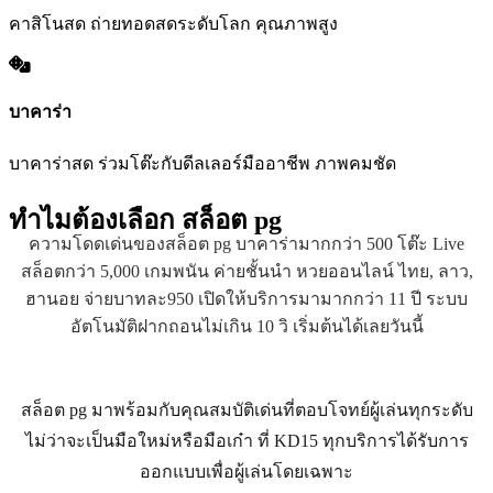
คาสิโนสด ถ่ายทอดสดระดับโลก คุณภาพสูง
บาคาร่า
บาคาร่าสด ร่วมโต๊ะกับดีลเลอร์มืออาชีพ ภาพคมชัด
ทำไมต้องเลือก
สล็อต pg
ความโดดเด่นของสล็อต pg บาคาร่ามากกว่า 500 โต๊ะ Live
สล็อตกว่า 5,000 เกมพนัน ค่ายชั้นนำ หวยออนไลน์ ไทย, ลาว,
ฮานอย จ่ายบาทละ950 เปิดให้บริการมามากกว่า 11 ปี ระบบ
อัตโนมัติฝากถอนไม่เกิน 10 วิ เริ่มต้นได้เลยวันนี้
สล็อต pg มาพร้อมกับคุณสมบัติเด่นที่ตอบโจทย์ผู้เล่นทุกระดับ
ไม่ว่าจะเป็นมือใหม่หรือมือเก๋า ที่ KD15 ทุกบริการได้รับการ
ออกแบบเพื่อผู้เล่นโดยเฉพาะ