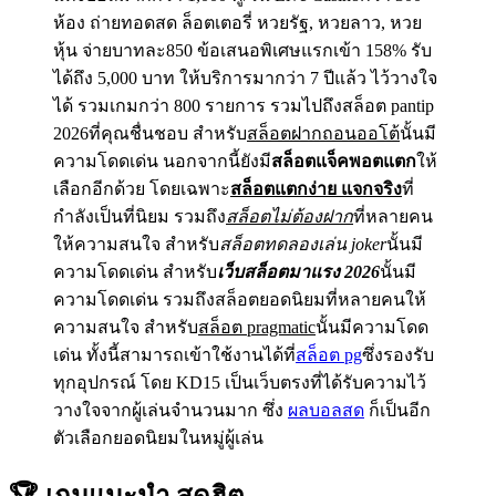
ห้อง ถ่ายทอดสด ล็อตเตอรี่ หวยรัฐ, หวยลาว, หวย
หุ้น จ่ายบาทละ850 ข้อเสนอพิเศษแรกเข้า 158% รับ
ได้ถึง 5,000 บาท ให้บริการมากว่า 7 ปีแล้ว ไว้วางใจ
ได้ รวมเกมกว่า 800 รายการ รวมไปถึงสล็อต pantip
2026ที่คุณชื่นชอบ สำหรับ
สล็อตฝากถอนออโต้
นั้นมี
ความโดดเด่น นอกจากนี้ยังมี
สล็อตแจ็คพอตแตก
ให้
เลือกอีกด้วย โดยเฉพาะ
สล็อตแตกง่าย แจกจริง
ที่
กำลังเป็นที่นิยม รวมถึง
สล็อตไม่ต้องฝาก
ที่หลายคน
ให้ความสนใจ สำหรับ
สล็อตทดลองเล่น joker
นั้นมี
ความโดดเด่น สำหรับ
เว็บสล็อตมาแรง 2026
นั้นมี
ความโดดเด่น รวมถึงสล็อตยอดนิยมที่หลายคนให้
ความสนใจ สำหรับ
สล็อต pragmatic
นั้นมีความโดด
เด่น ทั้งนี้สามารถเข้าใช้งานได้ที่
สล็อต pg
ซึ่งรองรับ
ทุกอุปกรณ์ โดย KD15 เป็นเว็บตรงที่ได้รับความไว้
วางใจจากผู้เล่นจำนวนมาก ซึ่ง
ผลบอลสด
ก็เป็นอีก
ตัวเลือกยอดนิยมในหมู่ผู้เล่น
🏆 เกมแนะนำ
สุดฮิต