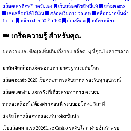
สล็อตเครดิตฟรี กดรับเอง
เว็บสล็อตลิขสิทธิ์แท้
สล็อต amb
เล่นสล็อตให้ได้เงิน
สล็อตเว็บตรง วอเลท
สล็อตฝากขั้นต่ำ
1 บาท
สล็อตฝาก 50 รับ 100
เว็บสล็อต
สมัครสล็อต
👑 เกร็ดความรู้
สำหรับคุณ
บทความและข้อมูลเพิ่มเติมเกี่ยวกับ สล็อต pg ที่คุณไม่ควรพลาด
มาสัมผัสสล็อตแจ็คพอตแตก มาตรฐานระดับโลก
สล็อต pantip 2026 เว็บคุณภาพระดับสากล รองรับทุกอุปกรณ์
สล็อตแตกง่าย แจกจริงที่เดียวครบทุกค่าย ครบจบ
ทดลองสล็อตไม่ต้องฝากตอนนี้ ระบบออโต้ 41 วินาที
สัมผัสโลกสล็อตทดลองเล่น jokerชั้นนำ
เว็บสล็อตมาแรง 2026Live Casino ระดับโลก ค่ายชั้นนำครบ