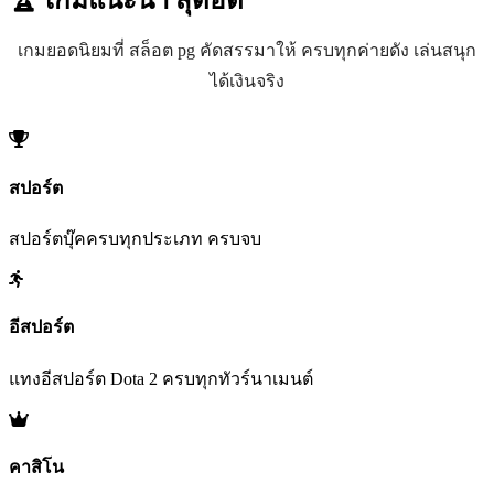
เกมยอดนิยมที่ สล็อต pg คัดสรรมาให้ ครบทุกค่ายดัง เล่นสนุก
ได้เงินจริง
สปอร์ต
สปอร์ตบุ๊คครบทุกประเภท ครบจบ
อีสปอร์ต
แทงอีสปอร์ต Dota 2 ครบทุกทัวร์นาเมนต์
คาสิโน