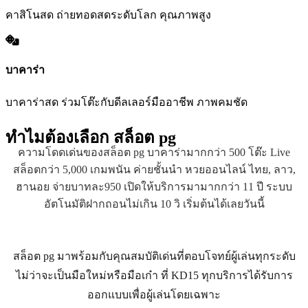
คาสิโนสด ถ่ายทอดสดระดับโลก คุณภาพสูง
บาคาร่า
บาคาร่าสด ร่วมโต๊ะกับดีลเลอร์มืออาชีพ ภาพคมชัด
ทำไมต้องเลือก
สล็อต pg
ความโดดเด่นของสล็อต pg บาคาร่ามากกว่า 500 โต๊ะ Live
สล็อตกว่า 5,000 เกมพนัน ค่ายชั้นนำ หวยออนไลน์ ไทย, ลาว,
ฮานอย จ่ายบาทละ950 เปิดให้บริการมามากกว่า 11 ปี ระบบ
อัตโนมัติฝากถอนไม่เกิน 10 วิ เริ่มต้นได้เลยวันนี้
สล็อต pg มาพร้อมกับคุณสมบัติเด่นที่ตอบโจทย์ผู้เล่นทุกระดับ
ไม่ว่าจะเป็นมือใหม่หรือมือเก๋า ที่ KD15 ทุกบริการได้รับการ
ออกแบบเพื่อผู้เล่นโดยเฉพาะ