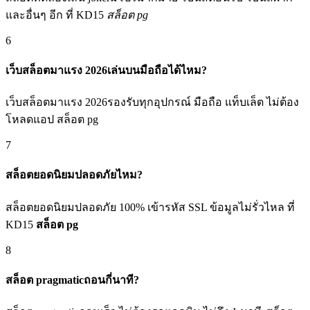
และอื่นๆ อีก ที่ KD15
สล็อต pg
6
เว็บสล็อตมาแรง 2026เล่นบนมือถือได้ไหม?
เว็บสล็อตมาแรง 2026รองรับทุกอุปกรณ์ มือถือ แท็บเล็ต ไม่ต้อง
โหลดแอป สล็อต pg
7
สล็อตยอดนิยมปลอดภัยไหม?
สล็อตยอดนิยมปลอดภัย 100% เข้ารหัส SSL ข้อมูลไม่รั่วไหล ที่
KD15
สล็อต pg
8
สล็อต pragmaticถอนกี่นาที?