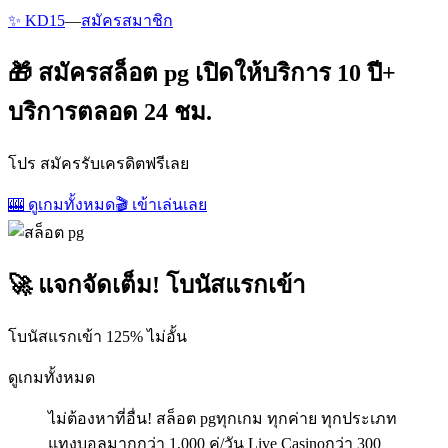
✨ KD15
—
สมัครสมาชิก
🎁 สมัครสล็อต pg เปิดให้บริการ 10 ปี+
บริการตลอด 24 ชม.
โปร สมัครรับเครดิตฟรีเลย
🎰 ดูเกมทั้งหมด
🎬 เข้าเล่นเลย
🚀 แจกจัดเต็ม! โบนัสแรกเข้า
โบนัสแรกเข้า 125% ไม่อั้น
ดูเกมทั้งหมด
ไม่ต้องหาที่อื่น! สล็อต pgทุกเกม ทุกค่าย ทุกประเภท
แทงบอลมากกว่า 1,000 คู่/วัน Live Casinoกว่า 300