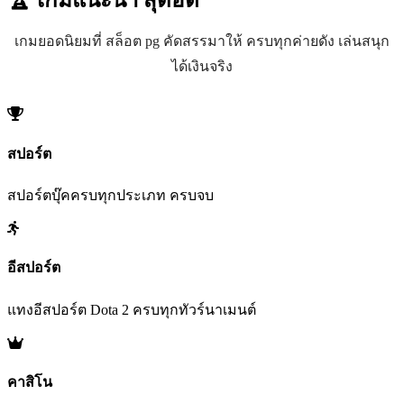
เกมยอดนิยมที่ สล็อต pg คัดสรรมาให้ ครบทุกค่ายดัง เล่นสนุก
ได้เงินจริง
สปอร์ต
สปอร์ตบุ๊คครบทุกประเภท ครบจบ
อีสปอร์ต
แทงอีสปอร์ต Dota 2 ครบทุกทัวร์นาเมนต์
คาสิโน