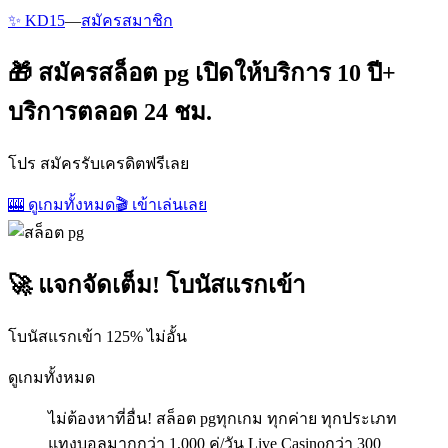
✨ KD15
—
สมัครสมาชิก
🎁 สมัครสล็อต pg เปิดให้บริการ 10 ปี+
บริการตลอด 24 ชม.
โปร สมัครรับเครดิตฟรีเลย
🎰 ดูเกมทั้งหมด
🎬 เข้าเล่นเลย
🚀 แจกจัดเต็ม! โบนัสแรกเข้า
โบนัสแรกเข้า 125% ไม่อั้น
ดูเกมทั้งหมด
ไม่ต้องหาที่อื่น! สล็อต pgทุกเกม ทุกค่าย ทุกประเภท
แทงบอลมากกว่า 1,000 คู่/วัน Live Casinoกว่า 300