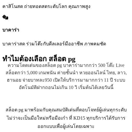
คาสิโนสด ถ่ายทอดสดระดับโลก คุณภาพสูง
บาคาร่า
บาคาร่าสด ร่วมโต๊ะกับดีลเลอร์มืออาชีพ ภาพคมชัด
ทำไมต้องเลือก
สล็อต pg
ความโดดเด่นของสล็อต pg บาคาร่ามากกว่า 500 โต๊ะ Live
สล็อตกว่า 5,000 เกมพนัน ค่ายชั้นนำ หวยออนไลน์ ไทย, ลาว,
ฮานอย จ่ายบาทละ950 เปิดให้บริการมามากกว่า 11 ปี ระบบ
อัตโนมัติฝากถอนไม่เกิน 10 วิ เริ่มต้นได้เลยวันนี้
สล็อต pg มาพร้อมกับคุณสมบัติเด่นที่ตอบโจทย์ผู้เล่นทุกระดับ
ไม่ว่าจะเป็นมือใหม่หรือมือเก๋า ที่ KD15 ทุกบริการได้รับการ
ออกแบบเพื่อผู้เล่นโดยเฉพาะ