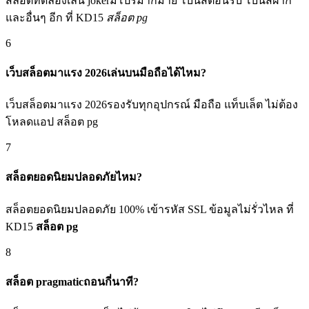
สล็อตทดลองเล่น jokerมีโปรมากมาย โบนัสต้อนรับ โบนัสฝาก
และอื่นๆ อีก ที่ KD15
สล็อต pg
6
เว็บสล็อตมาแรง 2026เล่นบนมือถือได้ไหม?
เว็บสล็อตมาแรง 2026รองรับทุกอุปกรณ์ มือถือ แท็บเล็ต ไม่ต้อง
โหลดแอป สล็อต pg
7
สล็อตยอดนิยมปลอดภัยไหม?
สล็อตยอดนิยมปลอดภัย 100% เข้ารหัส SSL ข้อมูลไม่รั่วไหล ที่
KD15
สล็อต pg
8
สล็อต pragmaticถอนกี่นาที?