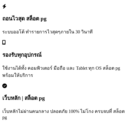
ถอนไวสุด สล็อต pg
ระบบออโต้ ทำรายการไวสุดๆภายใน 30 วินาที
รองรับทุกอุปกรณ์
ใช้งานได้ทั้ง คอมพิวเตอร์ มือถือ และ Tablet ทุก OS สล็อต pg
พร้อมให้บริการ
เว็บหลัก | สล็อต pg
เว็บหลักไม่ผ่านคนกลาง ปลอดภัย 100% ไม่โกง ครบจบที่ สล็อต
pg