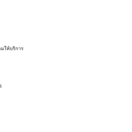
้อมให้บริการ
g