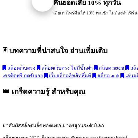
คืนยอดเสีย 10% ทุกวัน
เสียเท่าไหร่คืนให้ 10% ทุกเช้า ไม่ต้องทำเทิร
🃏 บทความที่น่าสนใจ
อ่านเพิ่มเติม
สล็อตเว็บตรง
สล็อตเว็บตรง ไม่มีขั้นต่ำ
สล็อต netent
สล็อ
เครดิตฟรี กดรับเอง
เว็บสล็อตลิขสิทธิ์แท้
สล็อต amb
เล่นสล
👑 เกร็ดความรู้
สำหรับคุณ
มาสัมผัสสล็อตแจ็คพอตแตก มาตรฐานระดับโลก