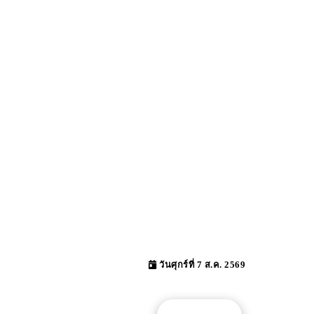
วันศุกร์ที่ 7 ส.ค. 2569