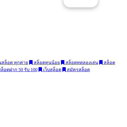
รับโปรนี้
สล็อต ทุกค่าย
สล็อตทุนน้อย
สล็อตทดลองเล่น
สล็อต
ล็อตฝาก 50 รับ 100
เว็บสล็อต
สมัครสล็อต