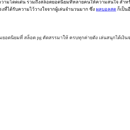
ีความโดดเด่น รวมถึงสล็อตยอดนิยมที่หลายคนให้ความสนใจ สำหร
รงที่ได้รับความไว้วางใจจากผู้เล่นจำนวนมาก ซึ่ง
ผลบอลสด
ก็เป็นอ
มยอดนิยมที่ สล็อต pg คัดสรรมาให้ ครบทุกค่ายดัง เล่นสนุกได้เงินจ