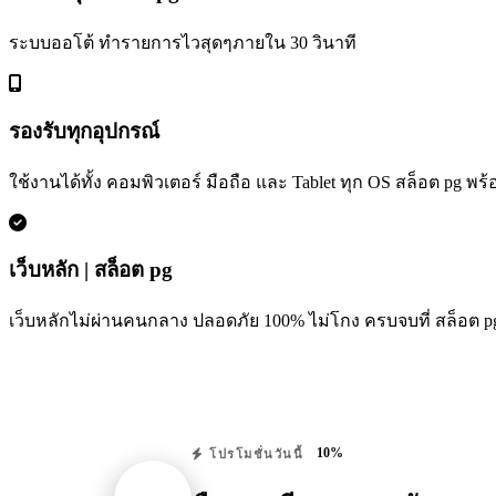
ระบบออโต้ ทำรายการไวสุดๆภายใน 30 วินาที
รองรับทุกอุปกรณ์
ใช้งานได้ทั้ง คอมพิวเตอร์ มือถือ และ Tablet ทุก OS สล็อต pg พร
เว็บหลัก | สล็อต pg
เว็บหลักไม่ผ่านคนกลาง ปลอดภัย 100% ไม่โกง ครบจบที่ สล็อต p
10%
โปรโมชั่นวันนี้