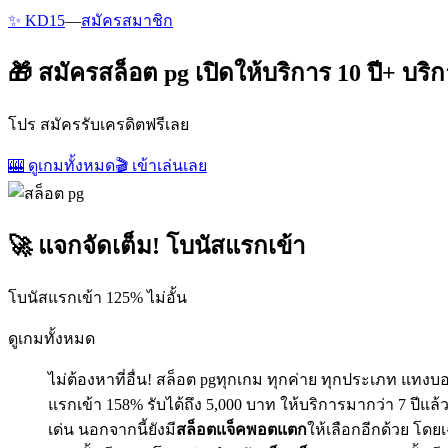
✨ KD15
—
สมัครสมาชิก
🎁 สมัครสล็อต pg เปิดให้บริการ 10 ปี+ บร
โปร สมัครรับเครดิตฟรีเลย
🎰 ดูเกมทั้งหมด
🎬 เข้าเล่นเลย
🚀 แจกจัดเต็ม! โบนัสแรกเข้า
โบนัสแรกเข้า 125% ไม่อั้น
ดูเกมทั้งหมด
ไม่ต้องหาที่อื่น! สล็อต pgทุกเกม ทุกค่าย ทุกประเภท แทงบ
แรกเข้า 158% รับได้ถึง 5,000 บาท ให้บริการมากว่า 7 ปีแล
เด่น นอกจากนี้ยังมี
สล็อตแจ็คพอตแตก
ให้เลือกอีกด้วย โด