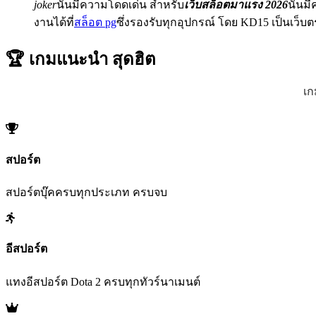
joker
นั้นมีความโดดเด่น สำหรับ
เว็บสล็อตมาแรง 2026
นั้นม
งานได้ที่
สล็อต pg
ซึ่งรองรับทุกอุปกรณ์ โดย KD15 เป็นเว็บต
🏆 เกมแนะนำ
สุดฮิต
เก
สปอร์ต
สปอร์ตบุ๊คครบทุกประเภท ครบจบ
อีสปอร์ต
แทงอีสปอร์ต Dota 2 ครบทุกทัวร์นาเมนต์