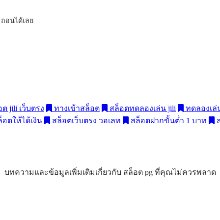
์น ถอนได้เลย
ต jili เว็บตรง
ทางเข้าสล็อต
สล็อตทดลองเล่น jili
ทดลองเล่น
็อตให้ได้เงิน
สล็อตเว็บตรง วอเลท
สล็อตฝากขั้นต่ำ 1 บาท
ส
บทความและข้อมูลเพิ่มเติมเกี่ยวกับ สล็อต pg ที่คุณไม่ควรพลาด