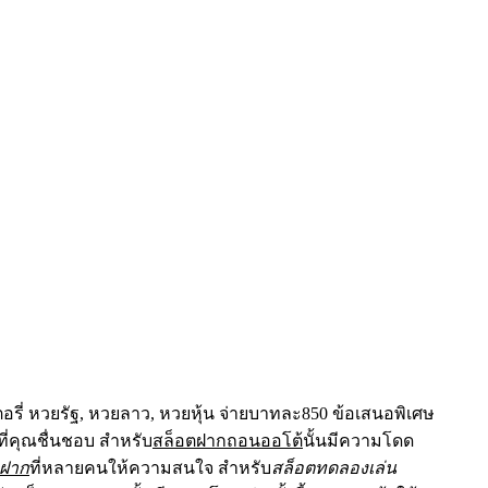
เตอรี่ หวยรัฐ, หวยลาว, หวยหุ้น จ่ายบาทละ850 ข้อเสนอพิเศษ
ที่คุณชื่นชอบ สำหรับ
สล็อตฝากถอนออโต้
นั้นมีความโดด
งฝาก
ที่หลายคนให้ความสนใจ สำหรับ
สล็อตทดลองเล่น