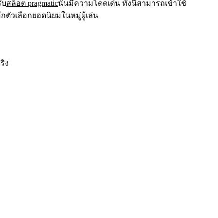
ับ
สล็อต pragmatic
นั้นมีความโดดเด่น ทั้งนี้สามารถเข้าใช้
ีกตัวเลือกยอดนิยมในหมู่ผู้เล่น
ริง