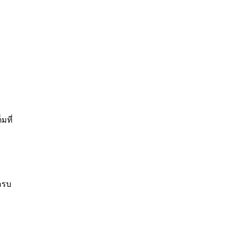
มที่
้ครบ