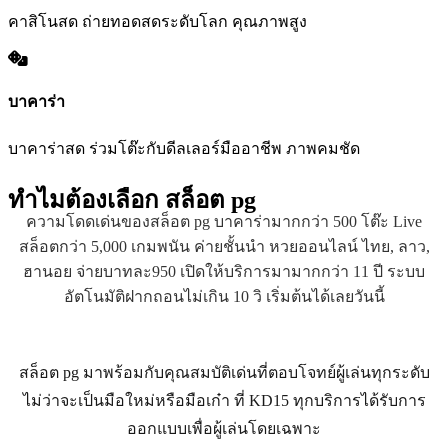
คาสิโนสด ถ่ายทอดสดระดับโลก คุณภาพสูง
บาคาร่า
บาคาร่าสด ร่วมโต๊ะกับดีลเลอร์มืออาชีพ ภาพคมชัด
ทำไมต้องเลือก
สล็อต pg
ความโดดเด่นของสล็อต pg บาคาร่ามากกว่า 500 โต๊ะ Live
สล็อตกว่า 5,000 เกมพนัน ค่ายชั้นนำ หวยออนไลน์ ไทย, ลาว,
ฮานอย จ่ายบาทละ950 เปิดให้บริการมามากกว่า 11 ปี ระบบ
อัตโนมัติฝากถอนไม่เกิน 10 วิ เริ่มต้นได้เลยวันนี้
สล็อต pg มาพร้อมกับคุณสมบัติเด่นที่ตอบโจทย์ผู้เล่นทุกระดับ
ไม่ว่าจะเป็นมือใหม่หรือมือเก๋า ที่ KD15 ทุกบริการได้รับการ
ออกแบบเพื่อผู้เล่นโดยเฉพาะ