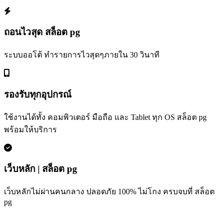
ถอนไวสุด สล็อต pg
ระบบออโต้ ทำรายการไวสุดๆภายใน 30 วินาที
รองรับทุกอุปกรณ์
ใช้งานได้ทั้ง คอมพิวเตอร์ มือถือ และ Tablet ทุก OS สล็อต pg
พร้อมให้บริการ
เว็บหลัก | สล็อต pg
เว็บหลักไม่ผ่านคนกลาง ปลอดภัย 100% ไม่โกง ครบจบที่ สล็อต
pg