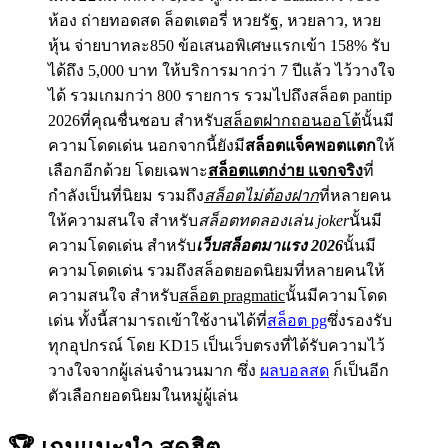
ห้อง ถ่ายทอดสด ล็อตเตอรี่ หวยรัฐ, หวยลาว, หวย
หุ้น จ่ายบาทละ850 ข้อเสนอพิเศษแรกเข้า 158% รับ
ได้ถึง 5,000 บาท ให้บริการมากว่า 7 ปีแล้ว ไว้วางใจ
ได้ รวมเกมกว่า 800 รายการ รวมไปถึงสล็อต pantip
2026ที่คุณชื่นชอบ สำหรับ
สล็อตฝากถอนออโต้
นั้นมี
ความโดดเด่น นอกจากนี้ยังมี
สล็อตแจ็คพอตแตก
ให้
เลือกอีกด้วย โดยเฉพาะ
สล็อตแตกง่าย แจกจริง
ที่
กำลังเป็นที่นิยม รวมถึง
สล็อตไม่ต้องฝาก
ที่หลายคน
ให้ความสนใจ สำหรับ
สล็อตทดลองเล่น joker
นั้นมี
ความโดดเด่น สำหรับ
เว็บสล็อตมาแรง 2026
นั้นมี
ความโดดเด่น รวมถึงสล็อตยอดนิยมที่หลายคนให้
ความสนใจ สำหรับ
สล็อต pragmatic
นั้นมีความโดด
เด่น ทั้งนี้สามารถเข้าใช้งานได้ที่
สล็อต pg
ซึ่งรองรับ
ทุกอุปกรณ์ โดย KD15 เป็นเว็บตรงที่ได้รับความไว้
วางใจจากผู้เล่นจำนวนมาก ซึ่ง
ผลบอลสด
ก็เป็นอีก
ตัวเลือกยอดนิยมในหมู่ผู้เล่น
🏆 เกมแนะนำ
สุดฮิต